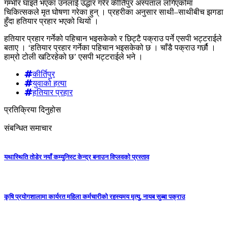
गम्भीर घाइते भएका उनलाई उद्धार गरेर कीर्तिपुर अस्पताल लगिएकोमा
चिकित्सकले मृत घोषणा गरेका हुन् । प्रहरीका अनुसार साथी–साथीबीच झगडा
हुँदा हतियार प्रहार भएको थियो ।
हतियार प्रहार गर्नेको पहिचान भइसकेको र छिट्टै पक्राउ पर्ने एसपी भट्टराईले
बताए । ‘हतियार प्रहार गर्नेका पहिचान भइसकेको छ । चाँडै पक्राउ गर्छौ ।
हाम्रो टोली खटिरहेको छ’ एसपी भट्टराईले भने ।
कीर्तिपुर
युवाको हत्या
हतियार प्रहार
प्रतिक्रिया दिनुहोस
संबन्धित समाचार
यथास्थिति तोडेर नयाँ कम्युनिस्ट केन्द्र बनाउन विप्लवको प्रस्ताव
कृषि प्रयोगशालामा कार्यरत महिला कर्मचारीको रहस्यमय मृत्यु, नायब सुब्बा पक्राउ