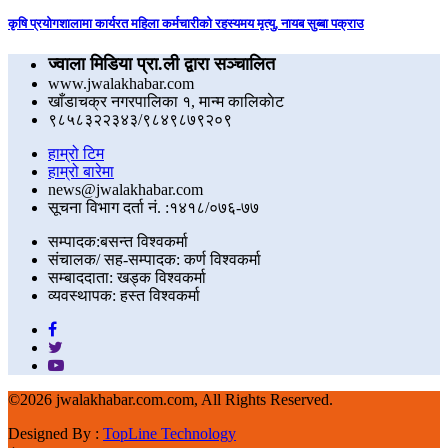
कृषि प्रयोगशालामा कार्यरत महिला कर्मचारीको रहस्यमय मृत्यु, नायब सुब्बा पक्राउ
ज्वाला मिडिया प्रा.ली द्वारा सञ्चालित
www.jwalakhabar.com
खाँडाचक्र नगरपालिका १, मान्म कालिकाेट
९८५८३२२३४३/९८४९८७९२०९
हाम्रो टिम
हाम्रो बारेमा
news@jwalakhabar.com
सूचना विभाग दर्ता नं. :१४१८/०७६-७७
सम्पादक:बसन्त विश्वकर्मा
संचालक/ सह-सम्पादक: कर्ण विश्वकर्मा
सम्बाददाता: खड्क विश्वकर्मा
व्यवस्थापक: हस्त विश्वकर्मा
©
2026 jwalakhabar.com.com, All Rights Reserved.
Designed By :
TopLine Technology