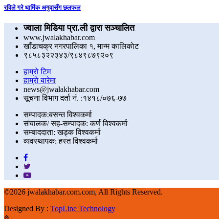
रविले गरे धार्मिक अगुवासँग छलफल
ज्वाला मिडिया प्रा.ली द्वारा सञ्चालित
www.jwalakhabar.com
खाँडाचक्र नगरपालिका १, मान्म कालिकाेट
९८५८३२२३४३/९८४९८७९२०९
हाम्रो टिम
हाम्रो बारेमा
news@jwalakhabar.com
सूचना विभाग दर्ता नं. :१४१८/०७६-७७
सम्पादक:बसन्त विश्वकर्मा
संचालक/ सह-सम्पादक: कर्ण विश्वकर्मा
सम्बाददाता: खड्क विश्वकर्मा
व्यवस्थापक: हस्त विश्वकर्मा
©
2026 jwalakhabar.com.com, All Rights Reserved.
Designed By :
TopLine Technology