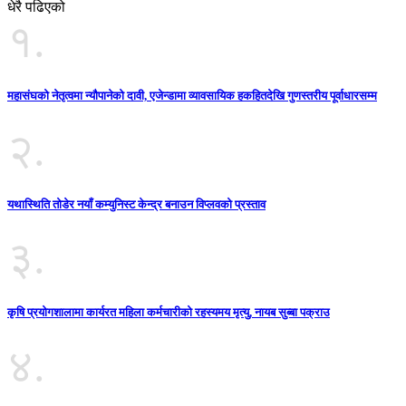
धेरै पढिएको
१.
महासंघको नेतृत्वमा न्यौपानेको दावी, एजेन्डामा व्यावसायिक हकहितदेखि गुणस्तरीय पूर्वाधारसम्म
२.
यथास्थिति तोडेर नयाँ कम्युनिस्ट केन्द्र बनाउन विप्लवको प्रस्ताव
३.
कृषि प्रयोगशालामा कार्यरत महिला कर्मचारीको रहस्यमय मृत्यु, नायब सुब्बा पक्राउ
४.