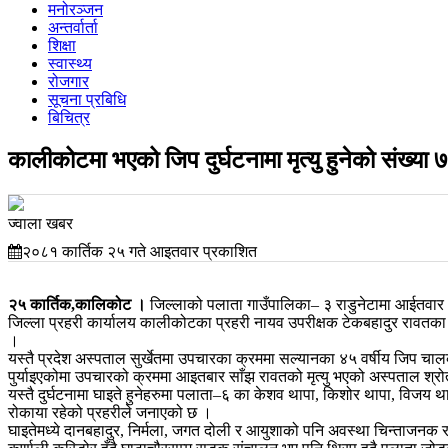
मनोरञ्जन
अन्तर्वार्ता
शिक्षा
स्वास्थ्य
रोजगार
सूचना प्रबिधि
बिचित्र
कालीकोटमा भएको जिप दुर्घटनामा मृत्यु हुनेको संख्या ७ 
ज्वाला खबर
२०८१ कार्तिक २५ गते आइतवार प्रकाशित
२५ कार्तिक,कालिकोट ।
जिल्लाको पलाता गाउँपालिका– ३ राडुनेटामा आईतवार भएक
जिल्ला प्रहरी कार्यालय कालीकोटका प्रहरी नायव उपरीक्षक टेकबहादुर रावतका
।
यस्तै प्रदेश अस्पताल सुर्खेतमा उपचारका क्रममा सल्यानका ४५ वर्षीय जिप चा
पुर्याइएकोमा उपचारको क्रममा आइतबार साँझ रावतको मृत्यु भएको अस्पताल श्
यस्तै दुर्घटनामा घाइते हुनेहरुमा पलाता–६ का केशव थापा, किशोर थापा, विजय थ
रोकाया रहेको प्रहरीले जनाएको छ ।
घाइतेमध्ये दानबहादुर, निर्मला, जगत दोली र आयुशाको पनि अवस्था चिन्ताजनक 