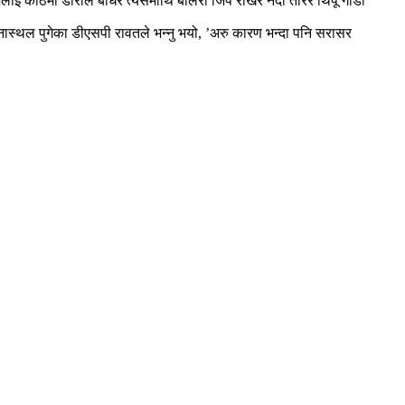
लाई काठमा डोरीले बाधेर त्यसैमाथि बोलेरो जिप राखेर नदी तारेर थिर्पू गाडी
घटनास्थल पुगेका डीएसपी रावतले भन्नु भयो, ’अरु कारण भन्दा पनि सरासर