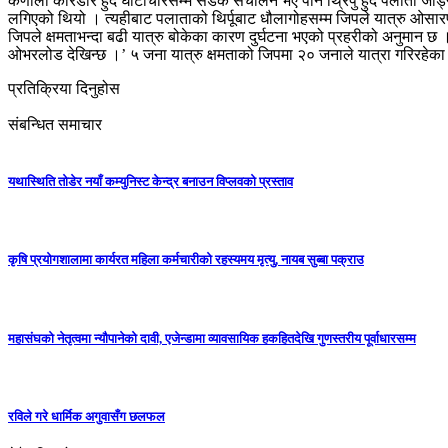
कर्णाली करिडोर हुँदै घाटाचौरसम्म सडक संचालन भए पनि थ्रिपु हुदै पलाता जोड्ने 
लगिएको थियो । त्यहीबाट पलाताको थिर्पूबाट धौलागोहसम्म जिपले यात्रु ओसारप
जिपले क्षमताभन्दा बढी यात्रु बोकेका कारण दुर्घटना भएको प्रहरीको अनुमान छ ।
ओभरलोड देखिन्छ ।’ ५ जना यात्रु क्षमताको जिपमा २० जनाले यात्रा गरिरहेक
प्रतिक्रिया दिनुहोस
संबन्धित समाचार
यथास्थिति तोडेर नयाँ कम्युनिस्ट केन्द्र बनाउन विप्लवको प्रस्ताव
कृषि प्रयोगशालामा कार्यरत महिला कर्मचारीको रहस्यमय मृत्यु, नायब सुब्बा पक्राउ
महासंघको नेतृत्वमा न्यौपानेको दावी, एजेन्डामा व्यावसायिक हकहितदेखि गुणस्तरीय पूर्वाधारसम्म
रविले गरे धार्मिक अगुवासँग छलफल