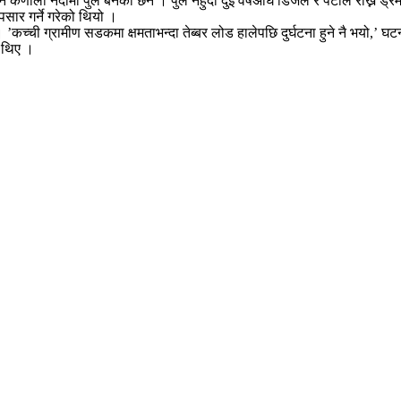
कर्णाली नदीमा पुल बनेको छैन । पुल नहुँदा दुई वर्षअघि डिजेल र पेटोल राख्ने ड्रम
सार गर्ने गरेको थियो ।
 ’कच्ची ग्रामीण सडकमा क्षमताभन्दा तेब्बर लोड हालेपछि दुर्घटना हुने नै भयो,’ 
ा थिए ।