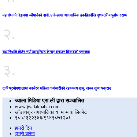
महासंघको नेतृत्वमा न्यौपानेको दावी, एजेन्डामा व्यावसायिक हकहितदेखि गुणस्तरीय पूर्वाधारसम्म
२.
यथास्थिति तोडेर नयाँ कम्युनिस्ट केन्द्र बनाउन विप्लवको प्रस्ताव
३.
कृषि प्रयोगशालामा कार्यरत महिला कर्मचारीको रहस्यमय मृत्यु, नायब सुब्बा पक्राउ
ज्वाला मिडिया प्रा.ली द्वारा सञ्चालित
www.jwalakhabar.com
खाँडाचक्र नगरपालिका १, मान्म कालिकाेट
९८५८३२२३४३/९८४९८७९२०९
हाम्रो टिम
हाम्रो बारेमा