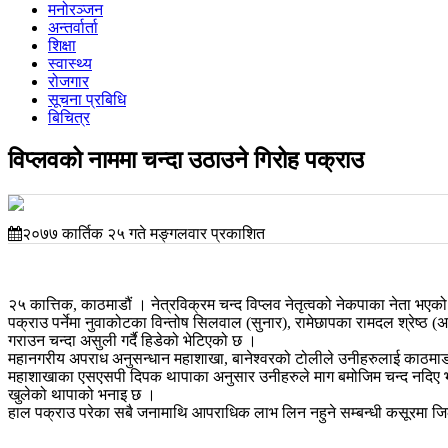
मनोरञ्जन
अन्तर्वार्ता
शिक्षा
स्वास्थ्य
रोजगार
सूचना प्रबिधि
बिचित्र
विप्लवको नाममा चन्दा उठाउने गिरोह पक्राउ
२०७७ कार्तिक २५ गते मङ्गलवार प्रकाशित
२५ कात्तिक, काठमाडौं । नेत्रविक्रम चन्द विप्लव नेतृत्वको नेकपाका नेता भएक
पक्राउ पर्नेमा नुवाकोटका विन्तोष सिलवाल (सुनार), रामेछापका रामदल श्रेष्ठ
गराउन चन्दा असुली गर्दै हिडेको भेटिएको छ ।
महानगरीय अपराध अनुसन्धान महाशाखा, बानेश्वरको टोलीले उनीहरुलाई काठमाडौं
महाशाखाका एसएसपी दिपक थापाका अनुसार उनीहरुले माग बमोजिम चन्द नदिए भौतिक 
खुलेको थापाको भनाइ छ ।
हाल पक्राउ परेका सबै जनामाथि आपराधिक लाभ लिन नहुने सम्बन्धी कसूरमा जिल