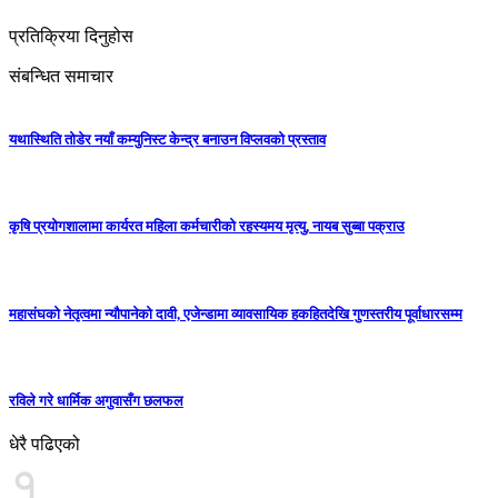
प्रतिक्रिया दिनुहोस
संबन्धित समाचार
यथास्थिति तोडेर नयाँ कम्युनिस्ट केन्द्र बनाउन विप्लवको प्रस्ताव
कृषि प्रयोगशालामा कार्यरत महिला कर्मचारीको रहस्यमय मृत्यु, नायब सुब्बा पक्राउ
महासंघको नेतृत्वमा न्यौपानेको दावी, एजेन्डामा व्यावसायिक हकहितदेखि गुणस्तरीय पूर्वाधारसम्म
रविले गरे धार्मिक अगुवासँग छलफल
धेरै पढिएको
१.