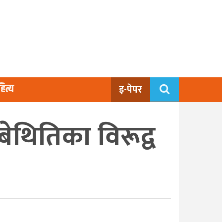
ित्य
इ-पेपर
ेथितिका विरूद्व