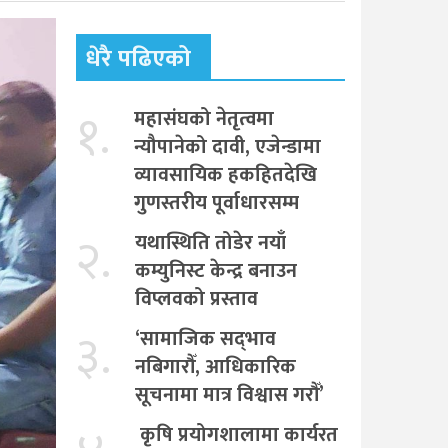
धेरै पढिएको
१.
महासंघको नेतृत्वमा
न्यौपानेको दावी, एजेन्डामा
व्यावसायिक हकहितदेखि
गुणस्तरीय पूर्वाधारसम्म
२.
यथास्थिति तोडेर नयाँ
कम्युनिस्ट केन्द्र बनाउन
विप्लवको प्रस्ताव
३.
‘सामाजिक सद्‌भाव
नबिगारौँ, आधिकारिक
सूचनामा मात्र विश्वास गरौँ’
कृषि प्रयोगशालामा कार्यरत