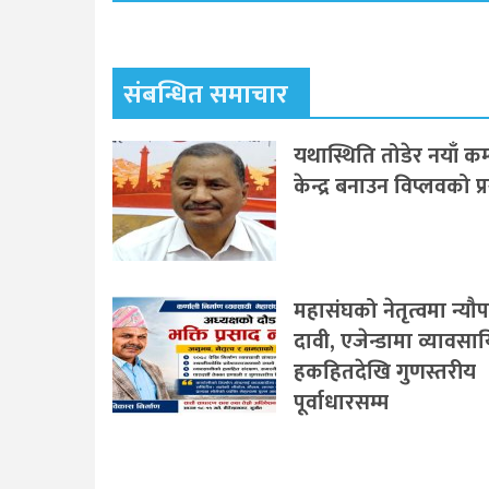
संबन्धित समाचार
यथास्थिति तोडेर नयाँ कम्
केन्द्र बनाउन विप्लवको प्
महासंघको नेतृत्वमा न्यौ
दावी, एजेन्डामा व्यावस
हकहितदेखि गुणस्तरीय
पूर्वाधारसम्म