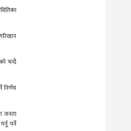
बेथितिका
 गरिखान
ो भन्दै
े निर्णय
रण जनता
नु पर्ने