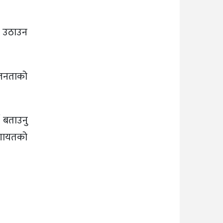
लाई उठाउन
 जनताको
े बताउनु
 लगायतको