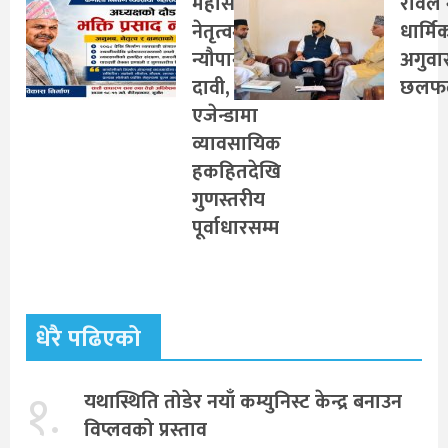
महासंघको
रविले 
नेतृत्वमा
धार्मि
न्यौपानेको
अगुवा
दावी,
छलफ
एजेन्डामा
व्यावसायिक
हकहितदेखि
गुणस्तरीय
पूर्वाधारसम्म
धेरै पढिएको
१.
यथास्थिति तोडेर नयाँ कम्युनिस्ट केन्द्र बनाउन
विप्लवको प्रस्ताव