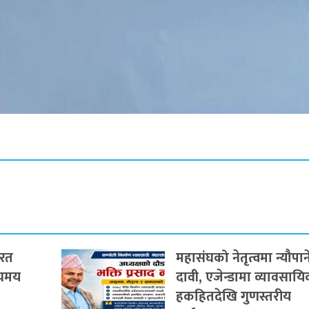
यरत
महासंघको नेतृत्वमा न्यौपा
्यमय
दावी, एजेन्डामा व्यावसाय
हकहितदेखि गुणस्तरीय