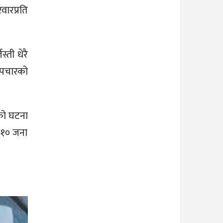
िवारप्रति
्ती धेरै
 उपचारको
को घटना
ा १० जना