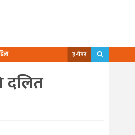
ित्य
इ-पेपर
ति दलित