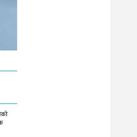
नेको
िक