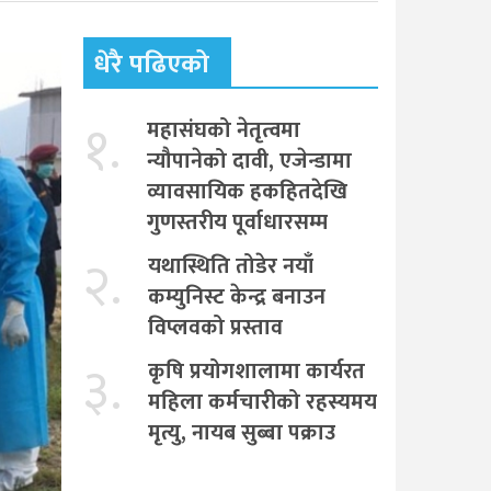
धेरै पढिएको
१.
महासंघको नेतृत्वमा
न्यौपानेको दावी, एजेन्डामा
व्यावसायिक हकहितदेखि
गुणस्तरीय पूर्वाधारसम्म
२.
यथास्थिति तोडेर नयाँ
कम्युनिस्ट केन्द्र बनाउन
विप्लवको प्रस्ताव
३.
कृषि प्रयोगशालामा कार्यरत
महिला कर्मचारीको रहस्यमय
मृत्यु, नायब सुब्बा पक्राउ