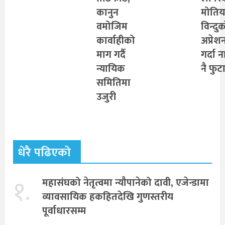
कानुन
मोतिय
वमोजिम
विन्दु
कार्वाहीको
अप्रेश
माग गर्दै
गर्दा न
न्यायिक
नै फुट
समितिमा
उजुरी
धेरै पढिएको
१.
महासंघको नेतृत्वमा न्यौपानेको दावी, एजेन्डामा
व्यावसायिक हकहितदेखि गुणस्तरीय
पूर्वाधारसम्म