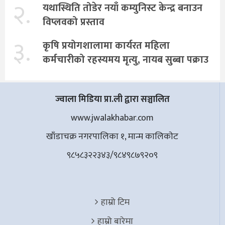
२.
यथास्थिति तोडेर नयाँ कम्युनिस्ट केन्द्र बनाउन
विप्लवको प्रस्ताव
३.
कृषि प्रयोगशालामा कार्यरत महिला
कर्मचारीको रहस्यमय मृत्यु, नायब सुब्बा पक्राउ
ज्वाला मिडिया प्रा.ली द्वारा सञ्चालित
www.jwalakhabar.com
खाँडाचक्र नगरपालिका १, मान्म कालिकाेट
९८५८३२२३४३/९८४९८७९२०९
हाम्रो टिम
हाम्रो बारेमा