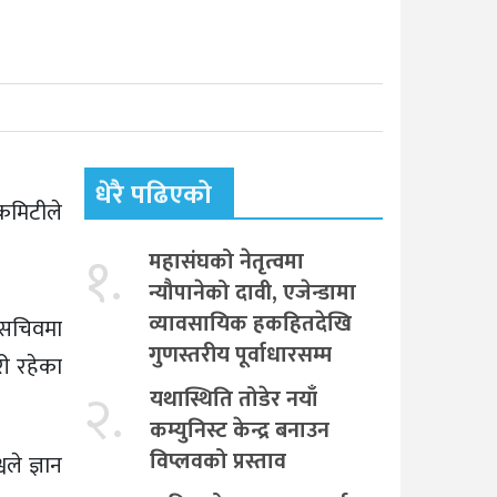
धेरै पढिएको
 कमिटीले
१.
महासंघको नेतृत्वमा
न्यौपानेको दावी, एजेन्डामा
व्यावसायिक हकहितदेखि
 सचिवमा
गुणस्तरीय पूर्वाधारसम्म
री रहेका
२.
यथास्थिति तोडेर नयाँ
कम्युनिस्ट केन्द्र बनाउन
विप्लवको प्रस्ताव
ले ज्ञान