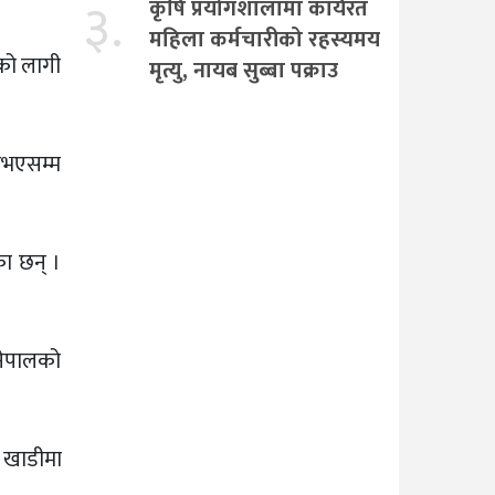
३.
कृषि प्रयोगशालामा कार्यरत
महिला कर्मचारीको रहस्यमय
ीको लागी
मृत्यु, नायब सुब्बा पक्राउ
ु नभएसम्म
का छन् ।
 नेपालको
र खाडीमा