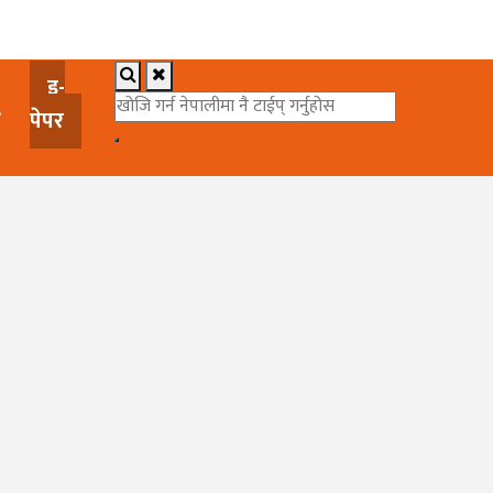
इ-
पेपर