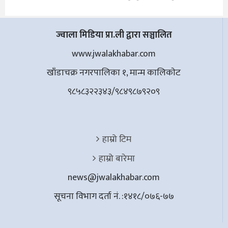
ज्वाला मिडिया प्रा.ली द्वारा सञ्चालित
www.jwalakhabar.com
खाँडाचक्र नगरपालिका १, मान्म कालिकाेट
९८५८३२२३४३/९८४९८७९२०९
हाम्रो टिम
हाम्रो बारेमा
news@jwalakhabar.com
सूचना विभाग दर्ता नं. :१४१८/०७६-७७