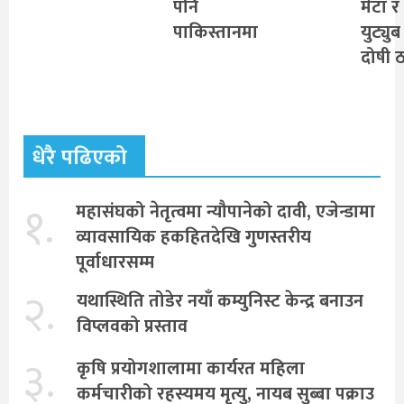
पनि
मेटा र
पाकिस्तानमा
युट्युब
दोषी 
धेरै पढिएको
१.
महासंघको नेतृत्वमा न्यौपानेको दावी, एजेन्डामा
व्यावसायिक हकहितदेखि गुणस्तरीय
पूर्वाधारसम्म
२.
यथास्थिति तोडेर नयाँ कम्युनिस्ट केन्द्र बनाउन
विप्लवको प्रस्ताव
३.
कृषि प्रयोगशालामा कार्यरत महिला
कर्मचारीको रहस्यमय मृत्यु, नायब सुब्बा पक्राउ