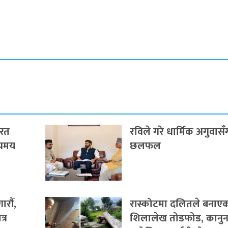
यरत
रविले गरे धार्मिक अगुवासँ
्यमय
छलफल
रौँ,
रास्कोटमा दलितले बनाए
्र
शिलालेख तोडफोड, कानु