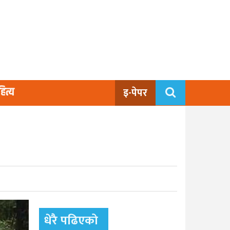
ित्य
इ-पेपर
धेरै पढिएको