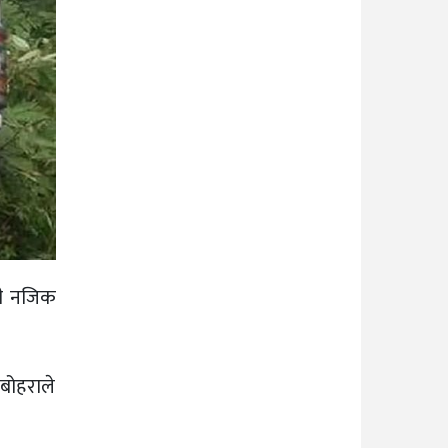
डी नजिक
बोहराले