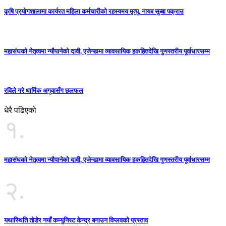
कृषि प्रयोगशालामा कार्यरत महिला कर्मचारीको रहस्यमय मृत्यु, नायब सुब्बा पक्राउ
महासंघको नेतृत्वमा न्यौपानेको दावी, एजेन्डामा व्यावसायिक हकहितदेखि गुणस्तरीय पूर्वाधारसम्म
रविले गरे धार्मिक अगुवासँग छलफल
धेरै पढिएको
१.
महासंघको नेतृत्वमा न्यौपानेको दावी, एजेन्डामा व्यावसायिक हकहितदेखि गुणस्तरीय पूर्वाधारसम्म
२.
यथास्थिति तोडेर नयाँ कम्युनिस्ट केन्द्र बनाउन विप्लवको प्रस्ताव