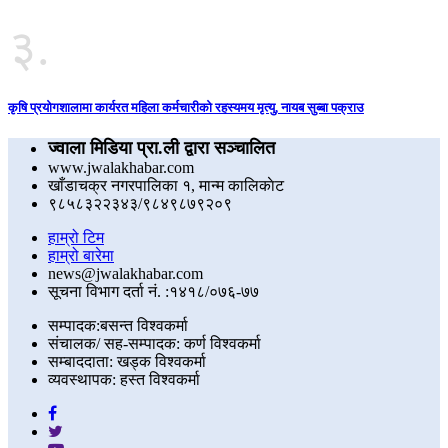
३.
कृषि प्रयोगशालामा कार्यरत महिला कर्मचारीको रहस्यमय मृत्यु, नायब सुब्बा पक्राउ
ज्वाला मिडिया प्रा.ली द्वारा सञ्चालित
www.jwalakhabar.com
खाँडाचक्र नगरपालिका १, मान्म कालिकाेट
९८५८३२२३४३/९८४९८७९२०९
हाम्रो टिम
हाम्रो बारेमा
news@jwalakhabar.com
सूचना विभाग दर्ता नं. :१४१८/०७६-७७
सम्पादक:बसन्त विश्वकर्मा
संचालक/ सह-सम्पादक: कर्ण विश्वकर्मा
सम्बाददाता: खड्क विश्वकर्मा
व्यवस्थापक: हस्त विश्वकर्मा