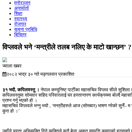
मनोरञ्जन
अन्तर्वार्ता
शिक्षा
स्वास्थ्य
रोजगार
सूचना प्रबिधि
बिचित्र
विप्लवले भने ‘मन्त्रीले तलब नलिए के माटो खान्छन’ ?
ज्वाला खबर
२०८२ भाद्र ३० गते मङ्गलवार प्रकाशित
३१ भदौ, कपिलवस्तु ।
नेपाल कम्युनिष्ट पार्टीका महासचिव विप्लव सीले सुशिला 
कपिलवस्तुमा सोमवार सहिद परिवारलाई घर हस्तान्तरण कार्यक्रममा बोल्दै महासचि
प्रश्न गर्नु भएको हो ।
महासचिव विप्लवले भन्नु भयो , ‘मन्त्रीहरुले आज (सोमबार) भाषण गरेको सुनेँ– 
कुरा हो ।’
उहाँले यस्ता अभिव्यक्ति दिने व्यक्तिले कुनै बेला अकुत सम्पत्ति कमाएको हुनसक्न