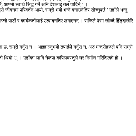
ने, आफ्नो स्वार्थ सिद्ध गर्ने अनि देशलाई तल पार्दिने,’ ।
ीवनमा परिवर्तन आयो, राम्रो भयो भन्ने बनाउनेतिर सोच्नुपर्छ,’ उहाँले भन्नु
्नो पार्टी र कार्यकर्तालाई उत्पादनतिर लगाएनन् । सजिलै पैसा खोज्दै हिँड्दाखेरि
राम्रो गर्नुस् न । आइहाल्नुभयो तपाईंले गर्नुस् न, अरु मन्त्रीहरुले पनि राम्रो
भएको थियो ् । उहाँका लागि नेकपा कपिलवस्तुले घर निर्माण गरिदिएको हो ।