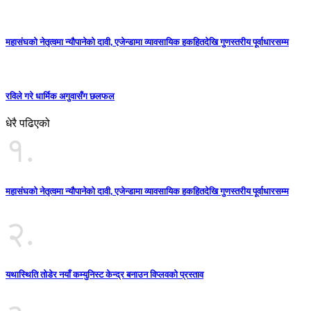
महासंघको नेतृत्वमा न्यौपानेको दावी, एजेन्डामा व्यावसायिक हकहितदेखि गुणस्तरीय पूर्वाधारसम्म
रविले गरे धार्मिक अगुवासँग छलफल
धेरै पढिएको
१.
महासंघको नेतृत्वमा न्यौपानेको दावी, एजेन्डामा व्यावसायिक हकहितदेखि गुणस्तरीय पूर्वाधारसम्म
२.
यथास्थिति तोडेर नयाँ कम्युनिस्ट केन्द्र बनाउन विप्लवको प्रस्ताव