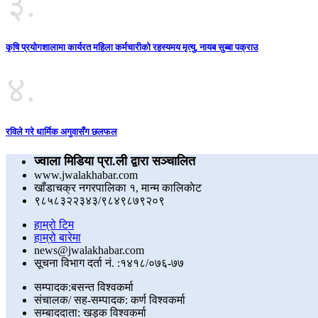
३.
कृषि प्रयोगशालामा कार्यरत महिला कर्मचारीको रहस्यमय मृत्यु, नायब सुब्बा पक्राउ
४.
रविले गरे धार्मिक अगुवासँग छलफल
ज्वाला मिडिया प्रा.ली द्वारा सञ्चालित
www.jwalakhabar.com
खाँडाचक्र नगरपालिका १, मान्म कालिकाेट
९८५८३२२३४३/९८४९८७९२०९
हाम्रो टिम
हाम्रो बारेमा
news@jwalakhabar.com
सूचना विभाग दर्ता नं. :१४१८/०७६-७७
सम्पादक:बसन्त विश्वकर्मा
संचालक/ सह-सम्पादक: कर्ण विश्वकर्मा
सम्बाददाता: खड्क विश्वकर्मा