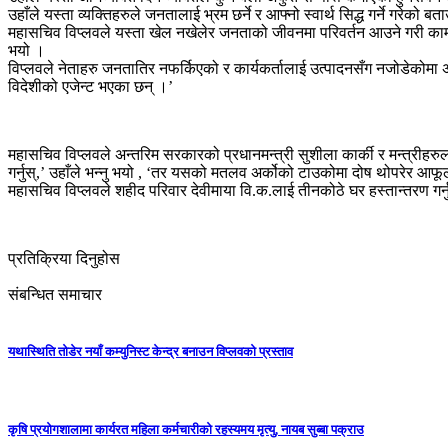
उहाँले यस्ता व्यक्तिहरुले जनतालाई भ्रम छर्ने र आफ्नो स्वार्थ सिद्ध गर्ने गरेको बताउ
महासचिव विप्लवले यस्ता खेल नखेलेर जनताको जीवनमा परिवर्तन आउने गरी काम गर्नु
भयो ।
विप्लवले नेताहरु जनतातिर नफर्किएको र कार्यकर्तालाई उत्पादनसँग नजोडेकोमा असन्
विदेशीको एजेन्ट भएका छन् ।’
महासचिव विप्लवले अन्तरिम सरकारको प्रधानमन्त्री सुशीला कार्की र मन्त्रीहरुलाई
गर्नुस्,’ उहाँले भन्नु भयो , ‘तर यसको मतलव अर्कोको टाउकोमा दोष थोपरेर आफूला
महासचिव विप्लवले शहीद परिवार देवीमाया वि.क.लाई तीनकोठे घर हस्तान्तरण गर्न
प्रतिक्रिया दिनुहोस
संबन्धित समाचार
यथास्थिति तोडेर नयाँ कम्युनिस्ट केन्द्र बनाउन विप्लवको प्रस्ताव
कृषि प्रयोगशालामा कार्यरत महिला कर्मचारीको रहस्यमय मृत्यु, नायब सुब्बा पक्राउ