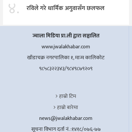
४.
रविले गरे धार्मिक अगुवासँग छलफल
ज्वाला मिडिया प्रा.ली द्वारा सञ्चालित
www.jwalakhabar.com
खाँडाचक्र नगरपालिका १, मान्म कालिकाेट
९८५८३२२३४३/९८४९८७९२०९
हाम्रो टिम
हाम्रो बारेमा
news@jwalakhabar.com
सूचना विभाग दर्ता नं. :१४१८/०७६-७७