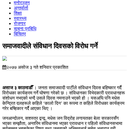
मनोरञ्जन
अन्तर्वार्ता
शिक्षा
स्वास्थ्य
रोजगार
सूचना प्रबिधि
बिचित्र
समाजवादीले संविधान दिवसको विरोध गर्ने
२०७७ असोज ३ गते शनिवार प्रकाशित
असाज ३ काठमाडौँ
। जनता समाजवादी पार्टीले संविधान दिवस बहिष्कार गर्दै
विरोधका कार्यक्रम गर्ने घोषणा गरेको छ । संविधानका विभेदकारी प्रावधानहरू
संशोधन नभएको भन्दै उसले दिवस नमनाउने भएको हो । यसअघि पनि मधेस
केन्द्रित दलहरूले कहिले ‘कालो दिन’ का रूपमा त कहिले विरोधका कार्यक्रम
गरेर बष्हिकार गर्दै आएका थिए ।
जनआन्दोलन, सशस्त्र द्वन्द्व, मधेस जन विद्रोह लगायतका बेला सरकारसँग
भएका सम्झौता, अन्तरिम संविधानमा भएका प्रावधान र पहिलो संविधानसभामा
सर्वसम्मत भइसकेका विषय तथा जनताको अभिमतलाई समेत अनादार गरी