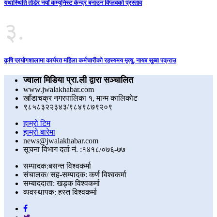
यथास्थिति तोडेर नयाँ कम्युनिस्ट केन्द्र बनाउन विप्लवको प्रस्ताव
३.
कृषि प्रयोगशालामा कार्यरत महिला कर्मचारीको रहस्यमय मृत्यु, नायब सुब्बा पक्राउ
ज्वाला मिडिया प्रा.ली द्वारा सञ्चालित
www.jwalakhabar.com
खाँडाचक्र नगरपालिका १, मान्म कालिकाेट
९८५८३२२३४३/९८४९८७९२०९
हाम्रो टिम
हाम्रो बारेमा
news@jwalakhabar.com
सूचना विभाग दर्ता नं. :१४१८/०७६-७७
सम्पादक:बसन्त विश्वकर्मा
संचालक/ सह-सम्पादक: कर्ण विश्वकर्मा
सम्बाददाता: खड्क विश्वकर्मा
व्यवस्थापक: हस्त विश्वकर्मा