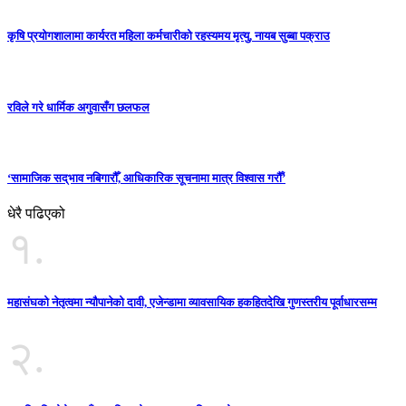
कृषि प्रयोगशालामा कार्यरत महिला कर्मचारीको रहस्यमय मृत्यु, नायब सुब्बा पक्राउ
रविले गरे धार्मिक अगुवासँग छलफल
‘सामाजिक सद्‌भाव नबिगारौँ, आधिकारिक सूचनामा मात्र विश्वास गरौँ’
धेरै पढिएको
१.
महासंघको नेतृत्वमा न्यौपानेको दावी, एजेन्डामा व्यावसायिक हकहितदेखि गुणस्तरीय पूर्वाधारसम्म
२.