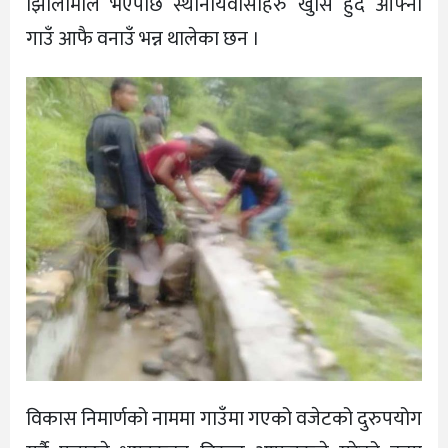
झिलिमिलि भएपछि स्थानीयवासीहरु खुसि हुदै आफ्नो
गाउँ आफै वनाउँ भन्न थालेका छन ।
विकास निमार्णको नाममा गाउँमा गएको वजेटको दुरुपयोग