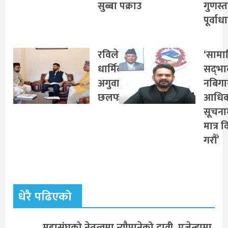
सुब्बा पक्राउ
गुणस्
पूर्वाध
रविले गरे
‘साम
धार्मिक
सद्‌भा
अगुवासँग
नबिगार
छलफल
आधिक
सूचना
मात्र व
गरौँ’
धेरै पढिएको
महासंघको नेतृत्वमा न्यौपानेको दावी, एजेन्डामा