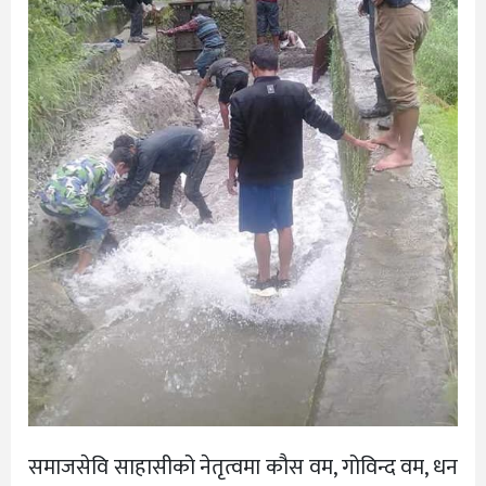
समाजसेवि साहासीको नेतृत्वमा कौस वम, गोविन्द वम, धन