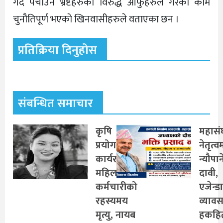
गर्दै पचाउने भ्रष्टहरुका विरुद्ध आफुहरुले गरेको काम
चुनौतिपूर्ण भएको खिनवासीहरुले वताएका छन ।
प्रतिक्रिया दिनुहोस
संबन्धित समाचार
कृषि
महास
प्रयोगशालामा
नेतृत्व
कार्यरत
न्यौपा
महिला
दावी,
कर्मचारीको
एजेन्ड
रहस्यमय
व्याव
मृत्यु, नायब
हकहि