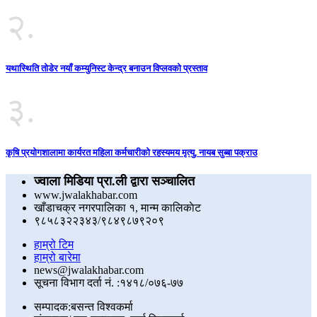
२.
यथास्थिति तोडेर नयाँ कम्युनिस्ट केन्द्र बनाउन विप्लवको प्रस्ताव
३.
कृषि प्रयोगशालामा कार्यरत महिला कर्मचारीको रहस्यमय मृत्यु, नायब सुब्बा पक्राउ
ज्वाला मिडिया प्रा.ली द्वारा सञ्चालित
www.jwalakhabar.com
खाँडाचक्र नगरपालिका १, मान्म कालिकाेट
९८५८३२२३४३/९८४९८७९२०९
हाम्रो टिम
हाम्रो बारेमा
news@jwalakhabar.com
सूचना विभाग दर्ता नं. :१४१८/०७६-७७
सम्पादक:बसन्त विश्वकर्मा