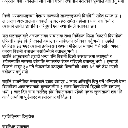
अप्रेसन गर्दा अकालमा जान जाने गरेको स्थानीय पत्रकार पृथ्वीले वताउनु भयो
।
निजी अस्पतालहरुमा देशभर नक्कली डाक्टरहरुको विगविगी समेत व्याप्त छ ।
लालरत्न अस्पतालमा नक्कली डाक्टरहरु समेत नहोलान भन्न नसकिने र
त्यसको उचित छानविन गरिनुपर्ने एक स्थानीयले वताएका छन ।
यस घटनाकावारे अस्पतालका संचालक तथा निर्देशक लिला विष्ष्टले विरामीको
एपिण्डीसाईड विग्रीएकाले वचाउन नसकिएको स्वीकार गर्नु भयो । उहाँले
एपेण्डिसाईड भएर त्यसमा इन्फेक्सन अथवा मेडिकल भाषामा ‘’सेक्सीज भएका
कारण विरामी वचाउन नसकिनेको वताउनु भयो ।
उहाँले आफुहरुको त्रुटी भन्दा पनि विरामी ढिलो अस्पतालमा ल्याएको र
अपेसनपछि समस्या वढेपछि नेपालगंज रेफर गरिएको वताउनु भयो । इन्चार्ज
विष्टले भाद्र ३० गते नेपालगंज पठाएको विरामीको भाद्र ३१ गते डेथ भएको
स्वीकार गर्नु भयो ।
उहाँले राजनैतिक नेताहरुले दबाव वढाएर ७ लाख क्षतिपूर्ति दिनु पर्ने भनिएको वेला
विरामीका आफन्तसंगको कुराकानीमा ३ लाख क्रिर्याखर्च दिएको पनि वताउनु
भयो । चार दिन सम्म नरसिंह होम नेपालगंजमा रहेको मृतक सुजाताको शव भने
आजै लम्कीमा पुर्उयाएर दाहसंस्कार गरिदैछ ।
प्रतिक्रिया दिनुहोस
संबन्धित समाचार