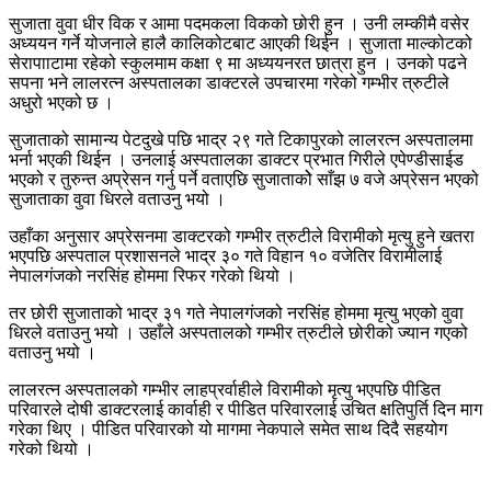
सुजाता वुवा धीर विक र आमा पदमकला विकको छोरी हुन । उनी लम्कीमै वसेर
अध्ययन गर्ने योजनाले हालै कालिकोटबाट आएकी थिईन । सुजाता माल्कोटको
सेरापााटामा रहेको स्कुलमाम कक्षा ९ मा अध्ययनरत छात्रा हुन । उनको पढने
सपना भने लालरत्न अस्पतालका डाक्टरले उपचारमा गरेको गम्भीर त्रुटीले
अधुरो भएको छ ।
सुजाताको सामान्य पेटदुखे पछि भाद्र २९ गते टिकापुरको लालरत्न अस्पतालमा
भर्ना भएकी थिईन । उनलाई अस्पतालका डाक्टर प्रभात गिरीले एपेण्डीसाईड
भएको र तुरुन्त अप्रेसन गर्नु पर्ने वताएछि सुजाताकोे साँझ ७ वजे अप्रेसन भएको
सुजाताका वुवा धिरले वताउनु भयो ।
उहाँका अनुसार अप्रेसनमा डाक्टरको गम्भीर त्रुटीले विरामीको मृत्यु हुने खतरा
भएपछि अस्पताल प्रशासनले भाद्र ३० गते विहान १० वजेतिर विरामीलाई
नेपालगंजको नरसिंह होममा रिफर गरेको थियो ।
तर छोरी सुजाताको भाद्र ३१ गते नेपालगंजको नरसिंह होममा मृत्यु भएको वुवा
धिरले वताउनु भयो । उहाँले अस्पतालको गम्भीर त्रुटीले छोरीको ज्यान गएको
वताउनु भयो ।
लालरत्न अस्पतालको गम्भीर लाहप्रर्वाहीले विरामीको मृत्यु भएपछि पीडित
परिवारले दोषी डाक्टरलाई कार्वाही र पीडित परिवारलाई उचित क्षतिपुर्ति दिन माग
गरेका थिए । पीडित परिवारको यो मागमा नेकपाले समेत साथ दिदै सहयोग
गरेको थियो ।