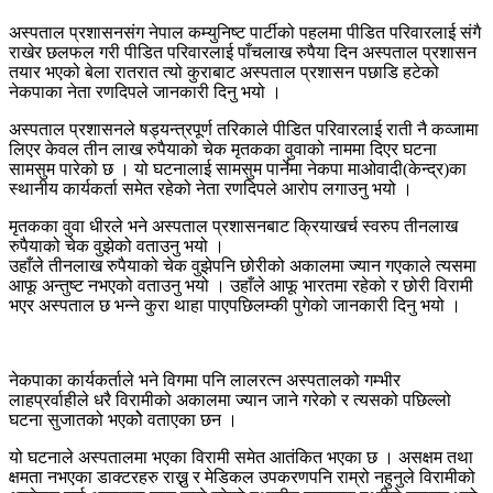
अस्पताल प्रशासनसंग नेपाल कम्युनिष्ट पार्टीको पहलमा पीडित परिवारलाई संगै
राखेर छलफल गरी पीडित परिवारलाई पाँचलाख रुपैया दिन अस्पताल प्रशासन
तयार भएको बेला रातरात त्यो कुराबाट अस्पताल प्रशासन पछाडि हटेको
नेकपाका नेता रणदिपले जानकारी दिनु भयो ।
अस्पताल प्रशासनले षड्यन्त्रपूर्ण तरिकाले पीडित परिवारलाई राती नै कव्जामा
लिएर केवल तीन लाख रुपैयाको चेक मृतकका वुवाको नाममा दिएर घटना
सामसुम पारेको छ । यो घटनालाई सामसुम पार्नेमा नेकपा माओवादी(केन्द्र)का
स्थानीय कार्यकर्ता समेत रहेको नेता रणदिपले आरोप लगाउनु भयो ।
मृतकका वुवा धीरले भने अस्पताल प्रशासनबाट क्रियाखर्च स्वरुप तीनलाख
रुपैयाको चेक वुझेको वताउनु भयो ।
उहाँले तीनलाख रुपैयाको चेक वुझेपनि छोरीको अकालमा ज्यान गएकाले त्यसमा
आफू अन्तुष्ट नभएको वताउनु भयो । उहाँले आफू भारतमा रहेको र छोरी विरामी
भएर अस्पताल छ भन्ने कुरा थाहा पाएपछिलम्की पुगेको जानकारी दिनु भयो ।
नेकपाका कार्यकर्ताले भने विगमा पनि लालरत्न अस्पतालको गम्भीर
लाहप्रर्वाहीले धरै विरामीको अकालमा ज्यान जाने गरेको र त्यसको पछिल्लो
घटना सुजातको भएकोे वताएका छन ।
यो घटनाले अस्पतालमा भएका विरामी समेत आतंकित भएका छ । असक्षम तथा
क्षमता नभएका डाक्टरहरु राख्नु र मेडिकल उपकरणपनि राम्रो नहुनुले विरामीको