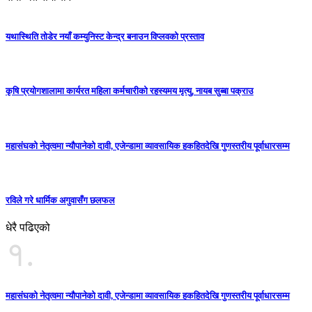
यथास्थिति तोडेर नयाँ कम्युनिस्ट केन्द्र बनाउन विप्लवको प्रस्ताव
कृषि प्रयोगशालामा कार्यरत महिला कर्मचारीको रहस्यमय मृत्यु, नायब सुब्बा पक्राउ
महासंघको नेतृत्वमा न्यौपानेको दावी, एजेन्डामा व्यावसायिक हकहितदेखि गुणस्तरीय पूर्वाधारसम्म
रविले गरे धार्मिक अगुवासँग छलफल
धेरै पढिएको
१.
महासंघको नेतृत्वमा न्यौपानेको दावी, एजेन्डामा व्यावसायिक हकहितदेखि गुणस्तरीय पूर्वाधारसम्म