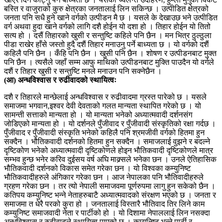
बस्ति र वाजुराको कुरु क्षेत्रका जनतालाई लिन सकिन्छ । उत्पीडित क्षेत्रको
जनता पनि सधै हुने खाने वर्गको उत्पीडन मै छ । यसले के देखाउछ भने उत्पीडित
वर्ग अथवा हुदा खाने वर्गको लागि दशै होईन यो दशा हो । तिहार होईन यो तितो
सत्य हो । दसैं तिहारको खुसी र सन्तुष्टि कहिले पनि छैन । मन भित्र ठुल्ठुला
पीडा राखेर हाँसे जस्तो हुदै दशैं तिहार मनाउनु पर्ने बाध्यता छ । यो वर्गको दशैं
कहिलै पनि छैन । कँहि पनि छैन । खुसी पनि छैन । शोषण र उत्पीडनबाट मुक्त
पनि छैन । त्यसैले जहाँ सम्म आफु माथिको उत्पीडनबाट मुक्ति पाउदैन यो वर्गले
दशैं र तिहार खुसी र सन्तुष्टि मनले मनाउन पनि सक्नेछैन ।
(आ) अन्धविश्वास र रुढीवादको स्थायित्वः
दशै र तिहारले मान्छेलाई अन्धविश्वास र रुढीवादमा ग्रस्त पारेको छ । यसले
समाजमा भगवान,इश्वर देवी देवताको गलत मान्यता स्थापित गरेको छ । यो
सामन्ती सत्ताको मान्यता हो । यो मान्यता भनेको अध्यात्मवादी दर्शनसंग
जोडिएको मान्यता हो । यो दर्शनले पुँजीवाद र पुँजीवादी संस्कृतिको रक्षा गर्दछ ।
पुँजीवाद र पुँजीवादी संस्कृति भनेको कहिलै पनि श्रमजीवी वर्गको हितमा हुन
सक्दैन । भौतिकवादी दर्शनको हितमा हुन सक्दैन । समाजलाई वुझने र बदल्ने
दृष्टिकोण भनेको अध्यात्मवादी दृष्टिकोणले होइन भौतिकवादी दृष्टिकोणले मात्र
सम्भव हुन्छ भनेर करिव दुईसय वर्ष अघि माक्र्सले भनेका छन । उनले ऐतिहासिक
भौतिकवादी दर्शनको विकास समेत गरेका छन । यो विश्वका कम्युनिष्ट
भौतिकवादीहरुले अंगिकार गरेका छन । आज नेपालका पनि भौतिवादीहरुले
ग्रहण गरेका छन । तर त्यो नेपाली समाजवमा पूर्णरुपमा लागु हुन सकेको छैन ।
कतिपय कम्युनिष्ट भन्ने नेताहरुबाटै अध्यात्मवादको संरक्षण भएको छ । जनता र
समाजमा त धेरै परको कुरा हो । जनतालाई विस्तारै भौतिवाद तिर लिने काम
कम्युनिष्ट समाजवादी नेता र पार्टीको हो । यो दिशामा नेपाललाई लिन नसक्दा
अन्धविश्वास र रुढीवादले स्थायित्व पाएको छ । कम्युनिष्ट भन्ने पार्टी र