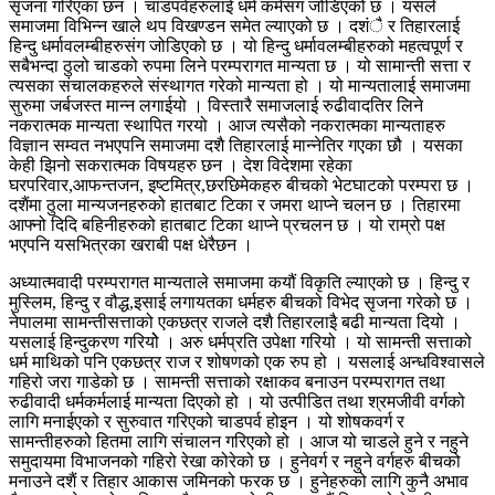
सृजना गरिएका छन । चाडपर्वहरुलाई धर्म कर्मसंग जोडिएको छ । यसले
समाजमा विभिन्न खाले थप विखण्डन समेत ल्याएको छ । दशंै र तिहारलाई
हिन्दु धर्मावलम्बीहरुसंग जोडिएको छ । यो हिन्दु धर्मावलम्बीहरुको महत्वपूर्ण र
सबैभन्दा ठुलो चाडको रुपमा लिने परम्परागत मान्यता छ । यो सामान्ती सत्ता र
त्यसका संचालकहरुले संस्थागत गरेको मान्यता हो । यो मान्यतालाई समाजमा
सुरुमा जर्बजस्त मान्न लगाईयो । विस्तारै समाजलाई रुढीवादतिर लिने
नकरात्मक मान्यता स्थापित गरयो । आज त्यसैको नकरात्मका मान्यताहरु
विज्ञान सम्वत नभएपनि समाजमा दशै तिहारलाई मान्नेतिर गएका छौ । यसका
केही झिनो सकरात्मक विषयहरु छन । देश विदेशमा रहेका
घरपरिवार,आफन्तजन, इष्टमित्र,छरछिमेकहरु बीचको भेटघाटको परम्परा छ ।
दशैंमा ठुला मान्यजनहरुको हातबाट टिका र जमरा थाप्ने चलन छ । तिहारमा
आफ्नो दिदि बहिनीहरुको हातबाट टिका थाप्ने प्रचलन छ । यो राम्रो पक्ष
भएपनि यसभित्रका खराबी पक्ष धेरैछन ।
अध्यात्मवादी परम्परागत मान्यताले समाजमा कयौं विकृति ल्याएको छ । हिन्दु र
मुस्लिम, हिन्दु र वौद्ध,इसाई लगायतका धर्महरु बीचको विभेद सृजना गरेको छ ।
नेपालमा सामन्तीसत्ताको एकछत्र राजले दशै तिहारलाइै बढी मान्यता दियो ।
यसलाई हिन्दुकरण गरियोे । अरु धर्मप्रति उपेक्षा गरियो । यो सामन्ती सत्ताको
धर्म माथिको पनि एकछत्र राज र शोषणको एक रुप हो । यसलाई अन्धविश्वासले
गहिरो जरा गाडेको छ । सामन्ती सत्ताको रक्षाकव बनाउन परम्परागत तथा
रुढीवादी धर्मकर्मलाई मान्यता दिएको हो । यो उत्पीडित तथा श्रमजीवी वर्गको
लागि मनाईएको र सुरुवात गरिएको चाडपर्व होइन । यो शोषकवर्ग र
सामन्तीहरुको हितमा लागि संचालन गरिएको हो । आज यो चाडले हुने र नहुने
समुदायमा विभाजनको गहिरो रेखा कोरेको छ । हुनेवर्ग र नहुने वर्गहरु बीचको
मनाउने दशैं र तिहार आकास जमिनको फरक छ । हुनेहरुको लागि कुनै अभाव