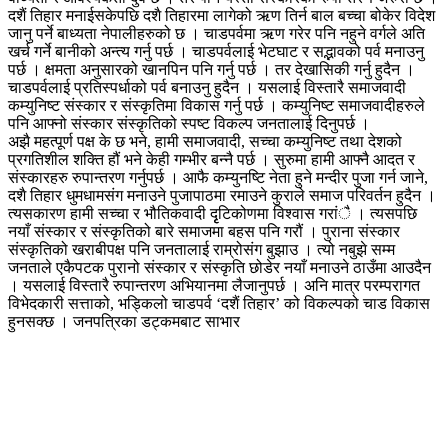
दशैं तिहार मनाईसकेपछि दशै तिहारमा लागेको ऋण तिर्न बाल बच्चा बोकेर विदेश
जानु पर्ने बाध्यता नेपालीहरुको छ । चाडपर्वमा ऋण गरेर पनि नहुने वर्गले अति
खर्च गर्ने बानीको अन्त्य गर्नु पर्छ । चाडपर्वलाई भेटघाट र सद्भावको पर्व मनाउनु
पर्छ । क्षमता अनुसारको खानपिन पनि गर्नु पर्छ । तर देखासिकी गर्नु हुदैन ।
चाडपर्वलाई प्रतिस्पर्धाको पर्व बनाउनु हुदैन । यसलाई विस्तारै समाजवादी
कम्युनिष्ट संस्कार र संस्कृतिमा विकास गर्नु पर्छ । कम्युनिष्ट समाजवादीहरुले
पनि आफ्नो संस्कार संस्कृतिको स्पष्ट विकल्प जनतालाई दिनुपर्छ ।
अझै महत्पूर्ण पक्ष के छ भने, हामी समाजवादी, सच्चा कम्युनिष्ट तथा देशको
प्रगतिशील शक्ति हौं भने केही गम्भीर बन्नै पर्छ । सुरुमा हामी आफ्नै आदत र
संस्कारहरु रुपान्तरण गर्नुपर्छ । आफै कम्युनष्टि नेता हुने मन्दीर पुजा गर्न जाने,
दशै तिहार धुमधामसंग मनाउने पुजापाठमा रमाउने कुराले समाज परिवर्तन हुदैन ।
त्यसकारण हामी सच्चा र भौतिकवादी दृृटिकोणमा विश्वास गरांै । त्यसपछि
नयाँ संस्कार र संस्कृतिको बारे समाजमा बहस पनि गरौं । पुराना संस्कार
संस्कृतिको खराबीपक्ष पनि जनतालाई राम्रोसंग बुझाउ । त्यो नबुझे सम्म
जनताले एकैपटक पुरानो संस्कार र संस्कृति छोडेर नयाँ मनाउने ठाउँमा आउदैन
। यसलाई विस्तारै रुपान्तरण अभियानमा लैजानुपर्छ । अनि मात्र परम्परागत
विभेदकारी सत्ताको, भड्किलो चाडपर्व ‘दशैं तिहार’ को विकल्पको चाड विकास
हुनसक्छ । जनपत्रिका डट्कमबाट साभार