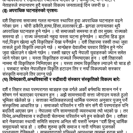
नेताहरुले रुपान्तरण हुदै यसको विकल्प जनतालाई दिन जरुरी छ ।
(इ) अपराधिक घटनाहरुको प्रशयः
दशै तिहारमा समाजमा गलत मान्यता स्थापित हुदा अपराधिक घटनाहरु वढने
गरेका छन । चोरी डकैति,हत्या,हिंसा,वलात्कार,झै– झगडा लगायतका थुपै
अपराधिक घटनाहरु हुने गर्छन । यो समाजको समस्या त हो तर मुख्यः राज्यको
समस्या हो । राज्य जनताको नहुदा यस्ता घटना हुनेगर्छन । बाटोमा हिड डुल
गर्दा,पिङ्ग खेल्दा थुपै विकृतिहरु देखा पर्नेगर्छन । दशै तिहारमा रक्सी तथा जुवा
तासले ठुुलो विकृति ल्याउने गर्छ । मान्छेहरु देवालीमा घरवार विहिन हुने गरेर
जुवा खेलाउने र खेल्ने गर्छन । रक्सी खाएर थुपै नेपाली युवाहरुको ज्यान समेत
जाने गरेका छन । यस्ता विकृतिहरु राज्यले निम्त्याएका हुन । दशै तिहारको
नाममा यी विकृतिहरु निम्तिएका हुन । यस्ता तमाम विकृतिहरु ल्याउने यो चाड हो
। यसबाट सचेत नेपालीहरु विकृति हटाउन तिर र नयाँ विकल्पको सस्कार
संस्कृति मनाउने तिर लाग्नु पर्छ
(घ) विभेदकारी,अन्धविश्वासी र रुढीवादी संस्कार संस्कृतिको विकल्प बारेः
दशैं र तिहार तथा परम्परागत चाडहरु एक वर्गले अर्को बर्गमाथि शासन गर्न र
शोषण गर्न चलाएका प्रचलन हुन । अझै सामन्तवादी सत्ता जोगाउन यसले ठुलो
भूमिका खेलेको छ । सत्ताका मालिकहरुलाई धार्मिक परम्परा अनुसार पुजनु पर्ने
संस्कृतिमा आधारित छ । समाजको परिवर्तन र गति संग संगै यी परम्पराहरु पनि
बदलिदै आएका छन । नेपालमा पनि सामन्तवादी व्यवस्थामा त्यो भएको छ । तर
विभेद,अन्धविश्वास र रुढीवादी चेतनामा परिवर्तन भने हुन सकेको छैन । दशैका
बारे नेकपाका स्थायी समिति सदस्य अनिल सी यसरी भन्छन “दशैं हिन्दु धार्मिक
समुदायको चाड हो । दशैंमा शुरुमा कृषि समाज र नारी गणिका पुजनको
प्रधान्यता देखिन्थ्यो । सामन्तवादको पछिल्लो अवस्थामा त्यसमा ह्रास भयो ।