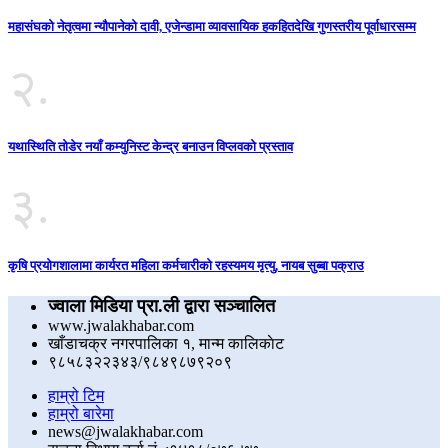
महासंघको नेतृत्वमा न्यौपानेको दावी, एजेन्डामा व्यावसायिक हकहितदेखि गुणस्तरीय पूर्वाधारसम्म
२.
यथास्थिति तोडेर नयाँ कम्युनिस्ट केन्द्र बनाउन विप्लवको प्रस्ताव
३.
कृषि प्रयोगशालामा कार्यरत महिला कर्मचारीको रहस्यमय मृत्यु, नायब सुब्बा पक्राउ
ज्वाला मिडिया प्रा.ली द्वारा सञ्चालित
www.jwalakhabar.com
खाँडाचक्र नगरपालिका १, मान्म कालिकाेट
९८५८३२२३४३/९८४९८७९२०९
हाम्रो टिम
हाम्रो बारेमा
news@jwalakhabar.com