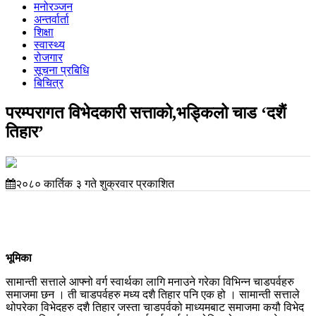
मनोरञ्जन
अन्तर्वार्ता
शिक्षा
स्वास्थ्य
रोजगार
सूचना प्रबिधि
बिचित्र
परम्परागत विभेदकारी सत्ताको,भड्किलो चाड ‘दशैं
तिहार’
२०८० कार्तिक ३ गते शुक्रवार प्रकाशित
भूमिका
सामान्ती सत्ताले आफ्नो वर्ग स्वार्थका लागि मनाउने गरेका विभिन्न चाडपर्वहरु
समाजमा छन । ती चाडपर्वहरु मध्य दशै तिहार पनि एक हो । सामान्ती सत्ताले
थोपरेका विभेदहरु दशै तिहार जस्ता चाडपर्वको माध्यमबाट समाजमा कयौ विभेद