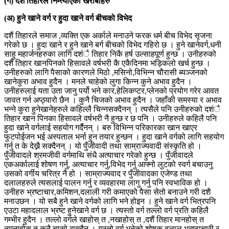
(ग) दशैं तिहारले निम्त्याएका खराबीहरु
(अ) हुने खाने वर्ग र हुदा खाने वर्ग बीचको विभेद
दशैं तिहारले समाज ,व्यक्ति एक अर्काले मनाउने फरक धर्म बीच विभेद सृजना
गरेको छ । हुदा खाने र हुने खाने बर्ग बीचको विभेद गहिरो छ । हुने खानेवर्ग,धनी
साहु महार्जनहरुका लागि दशंै तिहार निकै हर्ष उल्साहपूर्ण हुन्छ । उनीहरुको
दशैं तिहार खानपिनको हिसावले वर्षभरी कै एकैदिनमा भड्किलो खर्च हुन्छ ।
उनीहरुको लागि पैसाको कारणले मिठो ,मसिनो,विभिन्न चौरासी ब्यञ्जनको
खानेकुरा अभाव हुदैन । मनले चाहेको लुगा किन्न कुने अभाव हुदैन ।
उनीहरुलाई यता उता जानु पर्यो भने कार,हेलिकप्टर,प्लेनको प्रयोग गरेर आवत
जावत गर्न अप्ठ्यारो छैन । कुनै चिजको अभाव हुदैन । जहाँकी समस्या र अभाव
भन्ने कुरा हुनेखानेहरुले कहिल्लै चिन्नसक्दैनन् । त्यसैले पनि उनीहरुको दशंै
तिहार खान पिनका हिसावले वर्षभरी नै हुन्छ र छ पनि । उनीहरुले कहिलै पनि
हुदा खाने वर्गलाई सहयोग गर्दैनन् । बरु विभिन्न परिकारका खान खाएर
फुटपोईजन भई अस्पताल भर्ना हुन तयार हुन्छन । हुदा खाने वर्गको लागि सहयोग
गर्नु त के देख्नै सक्दैनन् । यो पुँजीवादी तथा साम्राज्यवादी संस्कृति हो ।
पुँजीवादले श्रमजीवी वर्गमाथि संधै अत्याचार गरेको हुन्छ । पुँजीवादले
एकअर्कालाई शोषण गर्नु, अत्याचार गर्नु,विभेद गर्नु आफ्नो लुटको स्वर्ग बचाउनु
उसको वर्गीय चरित्र नै हो । साम्राज्यवाद र पुँजीवादका एजेण्ड तथा
दलालहरुले त्यसलाई पालन गर्नु र व्यवहारमा लागु गर्नु पनि स्वभाविक हो ।
उनीहरु भ्रष्टाचार,कमिशन,दलाली गरी कमाएको पैसा सेतो बनाउने गरी दशै
मनाउछन । यो सबै हुने खाने वर्गको लागि भने होइन । हुने खाने वर्ग भित्रपनि
एउटा महादलाल भ्रष्ट हुनेखाने वर्ग छ । त्यस्तो वर्ग तल्लो वर्ग प्रति कहिलै
गम्भीर हुदैन । तल्लो वर्गले खाहोस् त ,नखाहोस् त ,दशैं तिहार मानहोस् त
नमनाहोस् त कुनै चासो राख्दैन । यस्तो वर्ग भनेको शोषक,दलाल,भ्रष्टाचारी र