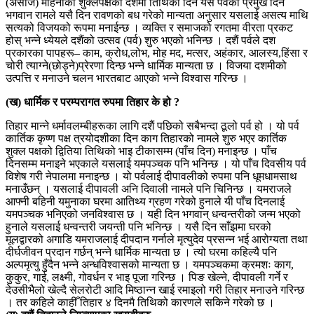
(असोज) महिनाको शुक्लपक्षको दशमी तिथिको दिन यस पर्वको प्रमुख दिन
भगवान रामले यसै दिन रावणको बध गरेको मान्यता अनुसार यसलाई असत्य माथि
सत्यको विजयको रूपमा मनाईन्छ । व्यक्ति र समाजको रगतमा वीरता प्रकट
होस् भन्ने ध्येयले दशैंको उत्सव (पर्व) शुरु भएको भनिन्छ । दशैं पर्वले दश
प्रकारका पापहरू– काम, क्रोध,लोभ, मोह मद, मत्सर, अहंकार, आलस्य,हिंसा र
चोरी त्याग्ने(छोड्ने)प्रेरणा दिन्छ भन्ने धार्मिक मान्यता छ । विजया दशमीको
उत्पत्ति र मनाउने चलन भारतबाट आएको भन्ने विश्वास गरिन्छ ।
(ख) धार्मिक र परम्परागत रुपमा तिहार के हो ?
तिहार मान्ने धर्मावलम्बीहरूका लागि दशैं पछिको सबैभन्दा ठूलो पर्व हो । यो पर्व
कार्तिक कृष्ण पक्ष त्रयोदशीका दिन काग तिहारको नामले शुरु भएर कार्तिक
शुक्ल पक्षको द्वितिया तिथिको भाइ टीकासम्म (पाँच दिन) मनाइन्छ । पाँच
दिनसम्म मनाइने भएकाले यसलाई यमपञ्चक पनि भनिन्छ । यो पाँच दिवसीय पर्व
विशेष गरी नेपालमा मनाइन्छ । यो पर्वलाई दीपावलीको रुपमा पनि धूमधामसाथ
मनाउँछन् । यसलाई दीपावली अनि दिवाली नामले पनि चिनिन्छ । यमराजले
आफ्नी बहिनी यमुनाका घरमा आतिथ्य ग्रहण गरेको हुनाले यी पाँच दिनलाई
यमपञ्चक भनिएको जनविश्वास छ । यही दिन भगवान् धन्वन्तरीको जन्म भएको
हुनाले यसलाई धन्वन्तरी जयन्ती पनि भनिन्छ । यसै दिन साँझमा घरको
मूलद्वारको अगाडि यमराजलाई दीपदान गर्नाले मृत्युदेव प्रसन्न भई आरोग्यता तथा
दीर्घजीवन प्रदान गर्छन् भन्ने धार्मिक मान्यता छ । त्यो घरमा कहिल्यै पनि
अल्पमृत्यु हुँदैन भन्ने अन्धविश्वासको मान्यता छ । यमपञ्चकमा क्रमशः काग,
कुकुर, गाई, लक्ष्मी, गोवर्धन र भाइ पूजा गरिन्छ । पिङ खेल्ने, दीपावली गर्ने र
देउसीभैलो खेल्दै सेलरोटी आदि मिष्ठान्न खाई रमाइलो गरी तिहार मनाउने गरिन्छ
। तर कहिले काहीँ तिहार ४ दिनमै तिथिको कारणले सकिने गरेको छ ।