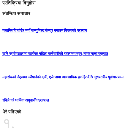
प्रतिक्रिया दिनुहोस
संबन्धित समाचार
यथास्थिति तोडेर नयाँ कम्युनिस्ट केन्द्र बनाउन विप्लवको प्रस्ताव
कृषि प्रयोगशालामा कार्यरत महिला कर्मचारीको रहस्यमय मृत्यु, नायब सुब्बा पक्राउ
महासंघको नेतृत्वमा न्यौपानेको दावी, एजेन्डामा व्यावसायिक हकहितदेखि गुणस्तरीय पूर्वाधारसम्म
रविले गरे धार्मिक अगुवासँग छलफल
धेरै पढिएको
१.