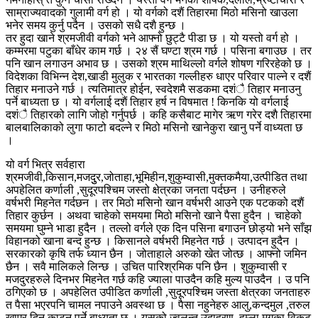
साम्राज्यवादको गुलामी वर्ग हो । यो वर्गको दशैं तिहारमा मिठो मसिनो खाउला
भनेर समय कुर्नु पदैन । उसको सधै दशै हुन्छ ।
तर हुदा खाने श्रमजीवी वर्गको भने आफ्नो छुट्टै पीडा छ । यो यस्तो वर्ग हो ।
कम्मरमा पटुका बाँधेर काम गर्छ । २४ सैं घण्टा श्रम गर्छ । पसिना बगाउछ । तर
पनि खान लगाउन अभाव छ । उसको श्रम माथिल्लो वर्गले शोषण गरिरहेको छ ।
विदेशका विभिन्न देश,खाडी मुलुक र भारतका गल्लीहरु धाएर परिवार पाल्ने र दशैं
तिहार मनाउने गर्छ । त्यतिमात्र होईन, स्वदेशमै सडकमा दशंै तिहार मनाउनु
पर्ने बाध्यता छ । यो वर्गलाई दशैं तिहार हर्ष न विषमात ! किनकि यो वर्गलाई
दशंै तिहारको लागि जोहो गर्नुपर्छ । कहि कसैबाट मागेर ऋण गरेर दशै तिहारमा
बालबालिकाको लुगा फाटो बदल्ने र मिठो मसिनो खानेकुरा खानु पर्ने वाध्यता छ
।
यो वर्ग भित्र सर्वहारा
श्रमजीवी,किसान,मजदुुर,जोताहा,भूमिहीन,शुकुम्वासी,मुक्तकमैया,उत्पीडित तथा
अपहेलित कर्णाली ,सुदूरपश्चिम जस्तो क्षेत्रका जनता पर्दछन । उनीहरुले
वर्षभरी मिहनेत गर्दछन । तर मिठो मसिनो खान वर्षभरी आउने एक पटकको दशैं
तिहार कुर्छन । अथवा चाहेको समयमा मिठो मसिनो खाने पैसा हुदैन । चाहेको
समयमा घुम्ने भाडा हुदैन । तल्लो वर्गले एक दिन पसिना बगाउन छोड्यो भने साँझ
विहानको खाना बन्द हुन्छ । किसानले वर्षभरी मिहनेत गर्छ । उत्पादन हुदैन ।
सरकारको कृषि तर्फ ध्यान छैन । जोताहाले अरुको खेत जोत्छ । आफ्नो जमिन
छैन । सवै मालिकले लिन्छ । उचित पारिश्रमिक पनि छैन । शुकुम्वासी र
मजदुरहरुले दिनभर मिहनेत गर्छ कहि ज्याला पाउदैन कहि मुल्य पाउदैन । उ पनि
ठगिएको छ । अपहेलित उपीडित कर्णाली ,सुदूरपश्चिम जस्ता क्षेत्रका जनताहरु
त पैसा भएरपनि चामल नपाउने अवस्था छ । पैसा नहुनेहरु आलु,कन्दमुल ,तरुल
खाएर दिन काट्नु पर्ने बाध्यता छ । यसको ज्वलन्त उदाहरण, हुम्ला मुगुका विकट