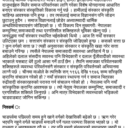
दाजुभाईहरु मिलेर समाज परिवर्तनका लागि गरेका विशेष योगदानामा आधारित
बनाएर संस्कार संस्कृतिको विकास गर्नु पर्छ । हामीलाई संस्कार संस्कृति
चाहिन्छ आवश्यक पनि हुन्छ । तर त्यसलाई समाज विज्ञानसंग पनि जोडन
छुटाउनु हुदैन । समाज विज्ञानलाई छोडेर अध्यात्मवादी धार्मिक
अन्धविश्वासवादसंग जोडिएको छ । यो विकल्प दिन मुख्यगरीः नेपालका
कम्युनिष्ट,समाजवादी तथा प्रगतिशील शक्तिहरुले भूमिका खेल्नु पर्छ ।
जनयुद्धमा नयाँ संस्कार स्थापित भईसकेको थियो । आज ति नयाँ सस्कार
उल्टिएका छन । सत्तासंग संस्कार र संस्कृति जोडिएको हुन्छ । कसको सत्ता छ
? कुन वर्गको सत्ता छ ? त्यही अनुसारका संस्कार र संस्कृति खडा गरेर सत्ता
बचाउने गरिन्छ । त्यसैले नेपालमा समाजवादी व्यवस्था अपरिहार्य नै छ ।
अहिलेको दलाल संसदीय व्यवस्थ पनि विभेदकारी र दलाल पूँजीवादीको व्यवस्था
भएकाले यसबाट धेरै ठुलो आसा गर्ने ठाउँ छैन । तैपनि समाजका परिर्वतनकामी
शक्तिहरुले व्यवस्था परिवर्तनसंगै संस्कार र संस्कृति परिवर्तनको अभियानमा
लाग्नै पर्छ । चीनमा माओले के त्यत्तिकै सन् १९६६ देखि १९७६ सम्म साँस्कृति
क्रान्ति संचालन गरेको हो ? नयाँ संस्कार स्थापना गर्न र समाज भित्रका
रुढीवादी संस्कारहरुको परास्त गर्न संचालन गरेको हो । नेपालमा पनि नयाँ
सांस्कृतिक क्रान्ति आवश्यक छ । त्यो नेतृत्व नेपालका कम्युनिष्ट, समाजवादी र
प्रगतिशील शक्तिले लिनुपर्छ । अनि मात्र विभेदकारी व्यवस्थाको भड्किलो
चाडवाडबाट जोगिन सकिन्छ ।
निश्कर्ष ः
चाडपर्वमा पछिल्लो समय हुने खाने वर्गको देखासिकी बढेको छ । ऋण गरेर
भएपनि नहुने वर्गले चाडपर्व मनाउनै पर्ने गलत परम्परा विकास भएको छ । यो
वाध्यता र आवश्यकता दुवै छ । तर पनि यस्तो संस्कारको रुपान्तरण जरुरी छ ।