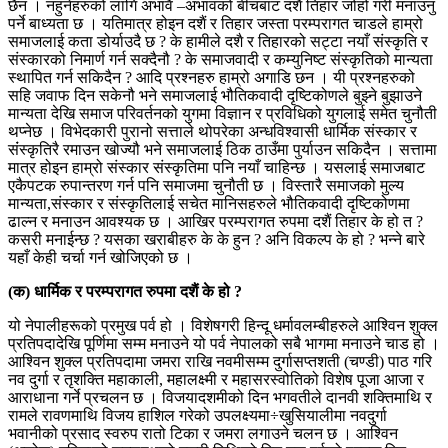
छैन । नहुनेहरुको लागि अभावै –अभावको बीचबाट दशैं तिहार जोहो गरी मनाउनु
पर्ने बाध्यता छ । यतिमात्र होइन दशैं र तिहार जस्ता परम्परागत चाडले हाम्रो
समाजलाई कता डोर्याउदै छ ? के हामीले दशै र तिहारको सट्टा नयाँ संस्कृति र
संस्कारको निमार्ण गर्न सक्दैनौ ? के समाजवादी र कम्युनिष्ट संस्कृतिको मान्यता
स्थापित गर्न सकिदैन ? आदि प्रश्नहरु हाम्रो अगाडि छन । यी प्रश्नहरुको
सहि जवाफ दिन सकेनौ भने समाजलाई भौतिकवादी दृष्टिकोणले बुझ्ने बुझाउने
मान्यता देखि समाज परिवर्तनको युगमा विज्ञान र प्रविधिको युगलाई समेत चुनौती
थप्नेछ । विभेदकारी पुरानो सत्ताले थोपरेका अन्धविश्वासी धार्मिक संस्कार र
संंस्कृतिरै रमाउन खोज्यौ भने समाजलाई ठिक ठाउँमा पुर्याउन सकिदैन । सत्तामा
मात्र होइन हाम्रो संस्कार संस्कृतिमा पनि नयाँ चाहिन्छ । यसलाई समाजबाट
एकैपटक रुपान्तरण गर्न पनि समाजमा चुनौती छ । विस्तारै समाजको मुल्य
मान्यता,संस्कार र संस्कृतिलाई सचेत मानिसहरुले भौतिकवादी दृष्टिकोणमा
ढाल्न र मनाउन आवश्यक छ । आखिर परम्परागत रुपमा दशैं तिहार के हो त ?
कसरी मनाईन्छ ? यसका खराबीहरु के के हुन ? अनि विकल्प के हो ? भन्ने बारे
यहाँ केही चर्चा गर्न खोजिएको छ ।
(क) धार्मिक र परम्परागत रुपमा दशैं के हो ?
यो नेपालीहरूको प्रमुख पर्व हो । विशेषगरी हिन्दू धर्मावलम्बीहरुले आश्विन शुक्ल
प्रतिपदादेखि पूर्णिमा सम्म मनाउने यो पर्व नेपालको सबै भागमा मनाउने चाड हो ।
आश्विन शुक्ल प्रतिपदामा जमरा राखि नवमीसम्म दुर्गासप्तशती (चण्डी) पाठ गरि
नव दुर्गा र तृशक्ति महाकाली, महालक्ष्मी र महासरस्वोतिको विशेष पूजा आजा र
आराधाना गर्ने प्रचलन छ । विजयादशमीको दिन भगवतीले दानवी शक्तिमाथि र
रामले रावणमाथि विजय हाशिल गरेको उपलक्ष्यमा÷खुसियालीमा नवदुर्गा
भवानीको प्रसाद स्वरुप रातो टिका र जमरा लगाउने चलन छ । आश्विन