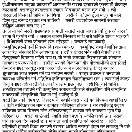
पृथ्वीनारायण शाहको काठमाडौं आगमनपछि गोरखा दरबारको फूलपाती बोकाएर
काठमाडौं, वसन्तपुर दरबारसम्म ल्याएर भित्र्याउने चलन शुरु भयो । त्यो
गोरखाली विजयको अभिव्यक्ति थियो । त्यसैगरी कोतमा ठूलो मात्रामा बलि
दिएर युद्ध उन्माद प्रकट गर्न थालियो । यसरी चाडपर्वहरु सामन्ती सत्ताका
बौद्धिक औजार बन्न गए ।”
उनले यो भने जस्तै चाडपर्वहरु सामन्ती सत्ताले सत्ता जागाउने वौद्धिक औजारको
रुपमा नै प्रयोग गर्यो । जसका कारण निन्नवर्ग माथि सधै धार्मिक शोषण भइरहयो
। विभेदकारी सत्ता जोगाउने खेल भईरहयो । यसलाई समाजवादी
कम्युनिष्टहरुले नयाँ विकल्प दिन आवश्यक छ । कम्युनिष्ट तथा बैज्ञानिकतामा
आाधारित संस्कार दिन आवश्यक छ । दशै र तिहार भनेर जति नेपाली तथा
हिन्दुहरुको दिमागमा गहिरो छाप छ, यो लामो समयको निरन्तरताको संस्कार
मान्यता र परम्पराले हो । हामीले यसको विकल्पमा वीर गोरखालीको लडाईलाई
केन्द्र बनाएर,जनयुद्ध तथा जनआन्दोलनको बलिदानलाई केन्द्र बनाएर
धुमधामका साथ स्मरण गर्ने पर्व मनाउन सक्छौ । राष्ट्र बचाउन र जनताको
व्यवस्था परिवर्तन गर्न अद्धितिय कृतिमानहरु नेपालीहरुका छन । त्यसलाई केन्द्र
विन्दु वनाएर दशै जस्तै विकल्पको चाड मनाउनु पर्छ । दशै भित्रको धार्मिक
अन्धविश्वास हटाउने गरी कम्युनिष्ट समाजवादीहरुले संस्कृतिमा पनि कम्युनिष्ट
समाजवादी संस्कृतिको विकास गर्नु अपरिहार्य हो ।
यस्तै तिहारको विषय छ, तिहार पनि अन्धविश्वास र रढीगत विषयमा आधारित छ
। केही व्यक्तिहरुका नाम र कामहरु जोडिएका होलान । तर त्यसैलाई अदृश्य
शक्तिका रुपमा चित्रण गरेर अतिरञ्जनापूर्ण व्याख्या गरी समाजमा भ्रम पैदा
गरिएको छ । यसले मान्छेलाई अगाडि होइन पछाडि धकेलिरहको छ । यसको
पनि विकल्प दिन जरुरी छ । मान्यता नयाँ स्थापित गर्न जरुरी छ । दिदि
वहिनीको हातको टिका लगाउने परम्परा आफैमा नराम्रो होइन तर लगाउनु नि पर्छ
यसलाई धार्मिक रुढीवादरित जोडेर होइन, हाम्रो इतिहासमा महिलाहरुले