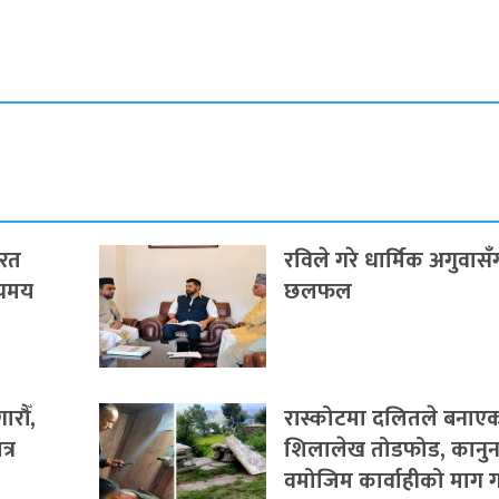
यरत
रविले गरे धार्मिक अगुवासँ
्यमय
छलफल
रौँ,
रास्कोटमा दलितले बनाए
्र
शिलालेख तोडफोड, कानु
वमोजिम कार्वाहीको माग गर्