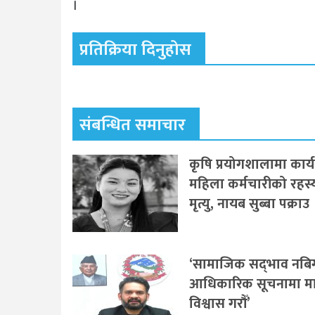
।
प्रतिक्रिया दिनुहोस
संबन्धित समाचार
कृषि प्रयोगशालामा कार्
महिला कर्मचारीको रहस
मृत्यु, नायब सुब्बा पक्राउ
‘सामाजिक सद्‌भाव नबिगा
आधिकारिक सूचनामा मात
विश्वास गरौँ’