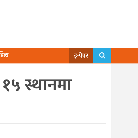
ित्य
इ-पेपर
 १५ स्थानमा