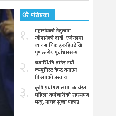
धेरै पढिएको
१.
महासंघको नेतृत्वमा
न्यौपानेको दावी, एजेन्डामा
व्यावसायिक हकहितदेखि
गुणस्तरीय पूर्वाधारसम्म
२.
यथास्थिति तोडेर नयाँ
कम्युनिस्ट केन्द्र बनाउन
विप्लवको प्रस्ताव
३.
कृषि प्रयोगशालामा कार्यरत
महिला कर्मचारीको रहस्यमय
मृत्यु, नायब सुब्बा पक्राउ