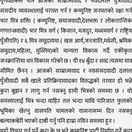
पूर्णवैठकले पनि आजको साम्राज्यवाद र नवदलाल पुँजीवादी
संसदीय व्यवस्थालाई परास्त गर्न र कम्युनिष्ट जनमतको रक्षा गर्न
चार मित्र शक्ति ( कम्युनिष्ट, समाजवादी,देशभक्त र लोकतान्तिक
गणतन्त्रवादी) चार मित्र वर्ग ( किसान, मजदुर, मध्यमवर्ग र राष्ट्रिय
पुँजीपति) र ६ मित्र समूदायमा ( खस आर्य,जनजाति,मधेसी, श्रमिक
समुदाय,महिला, मुस्लिम)को मान्यता विकास गर्दै एकीकृत
जनक्रान्तिमा थप विकास गरेको छ । यी १४ बुँदा र शव्द त्यसमा मात्र
सीमित छैनन् । आजको साम्राज्यवाद र नवसंसदवादी दलाल
पुँजीवादी सबै खाले प्रतिक्रियावादका विरुद्धको तरवार हो भन्ने
कुरा बुझन र लागु गर्न नसक्नु हामी भित्रको समस्या छ । यो
समस्यालाई भित्र भन्दा वाहिर तल भन्दा माथि पारिजात फुलको
भूमिका खेल्नु वासपति चामलको वासनासम्म दिन नसक्नु
बल्याकबेरी भएको दाबी गर्नु पनि हाम्रा नविन समस्या हुन ।
यहाँ विचार गर्नु पर्ने कुरा के छ भने कम्युनिष्ट पार्टी निर्माण गर्ने कुरा