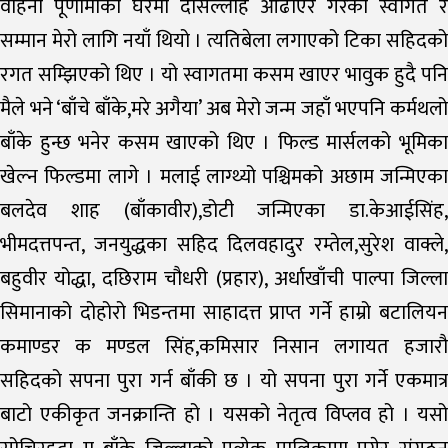
वहिनी पूर्णीमाको घरमा दोसल्लाह ओढाएर गरेको स्वागत र
सम्मान मेरो लागि नयाँ थियो । त्यतिबेला लगाएको टिका सहिदको
रगत सम्झिएको थिए । यो स्वागतमा कसम खाएर भावुक हुदै पनि
मैले भने ‘बाँचे बाँके,मरे अगैया’ अब मेरो जन्म जहाँ भएपनि कर्मथलो
बाँके हुन्छ भनेर कसम खाएको थिए । फिल्ड मार्सलको भूमिका
खेल्न फिल्डमा लागे । मलाई लाग्थ्यो पश्चिमको अछाम जन्मिएका
बलदेव शाह (बाँकावीर),डोटी जन्मिएका डा.केआईसिंह,
भीमदत्तपन्त, जनयुद्धका सहिद दिलवहादुर रम्तेल,सुरेश वाक्ले,
बहुवीर योद्धा, दछिराम चौधरी (प्रहार), अर्धाखाँची पाल्पा जिल्ला
सिमानाको दोहोरो भिडन्तमा साहादत्त प्राप्त गर्ने हाम्रो बटालियन
कमाण्डर क मण्डल सिंह,कमिसार निसान लगायत हजारौ
सहिदको सपना पुरा गर्न बाँकी छ । यो सपना पुरा गर्ने एकमात्र
बाटो एकीकृत जनक्रान्ति हो । यसको नेतृत्व विप्लव हो । यसो