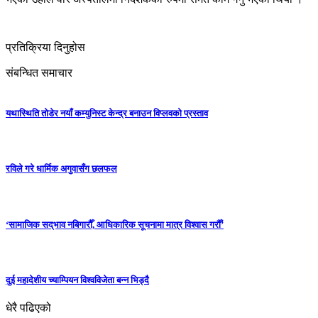
प्रतिक्रिया दिनुहोस
संबन्धित समाचार
यथास्थिति तोडेर नयाँ कम्युनिस्ट केन्द्र बनाउन विप्लवको प्रस्ताव
रविले गरे धार्मिक अगुवासँग छलफल
‘सामाजिक सद्‌भाव नबिगारौँ, आधिकारिक सूचनामा मात्र विश्वास गरौँ’
दुई महादेशीय च्याम्पियन विश्वविजेता बन्न भिड्दै
धेरै पढिएको