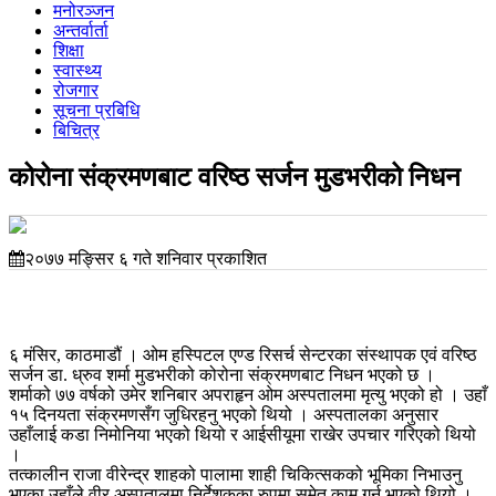
मनोरञ्जन
अन्तर्वार्ता
शिक्षा
स्वास्थ्य
रोजगार
सूचना प्रबिधि
बिचित्र
कोरोना संक्रमणबाट वरिष्ठ सर्जन मुडभरीको निधन
२०७७ मङ्सिर ६ गते शनिवार प्रकाशित
६ मंसिर, काठमाडौं । ओम हस्पिटल एण्ड रिसर्च सेन्टरका संस्थापक एवं वरिष्ठ
सर्जन डा. ध्रुव शर्मा मुडभरीको कोरोना संक्रमणबाट निधन भएको छ ।
शर्माको ७७ वर्षको उमेर शनिबार अपराहृन ओम अस्पतालमा मृत्यु भएको हो । उहाँ
१५ दिनयता संक्रमणसँग जुधिरहनु भएको थियो । अस्पतालका अनुसार
उहाँलाई कडा निमोनिया भएको थियो र आईसीयूमा राखेर उपचार गरिएको थियो
।
तत्कालीन राजा वीरेन्द्र शाहको पालामा शाही चिकित्सकको भूमिका निभाउनु
भएका उहाँले वीर अस्पतालमा निर्देशकका रुपमा समेत काम गर्नु भएको थियो ।