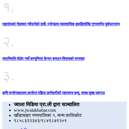
१.
महासंघको नेतृत्वमा न्यौपानेको दावी, एजेन्डामा व्यावसायिक हकहितदेखि गुणस्तरीय पूर्वाधारसम्म
२.
यथास्थिति तोडेर नयाँ कम्युनिस्ट केन्द्र बनाउन विप्लवको प्रस्ताव
३.
कृषि प्रयोगशालामा कार्यरत महिला कर्मचारीको रहस्यमय मृत्यु, नायब सुब्बा पक्राउ
ज्वाला मिडिया प्रा.ली द्वारा सञ्चालित
www.jwalakhabar.com
खाँडाचक्र नगरपालिका १, मान्म कालिकाेट
९८५८३२२३४३/९८४९८७९२०९