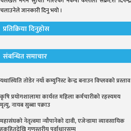
चलखेल नगर्न सुचित गरिएको नेकपा कैलाली सेक्रेटरी दिपेन्द्र
चलाउनेले जानकारी दिनु भयो ।
प्रतिक्रिया दिनुहोस
संबन्धित समाचार
यथास्थिति तोडेर नयाँ कम्युनिस्ट केन्द्र बनाउन विप्लवको प्रस्ताव
कृषि प्रयोगशालामा कार्यरत महिला कर्मचारीको रहस्यमय
मृत्यु, नायब सुब्बा पक्राउ
महासंघको नेतृत्वमा न्यौपानेको दावी, एजेन्डामा व्यावसायिक
हकहितदेखि गुणस्तरीय पूर्वाधारसम्म