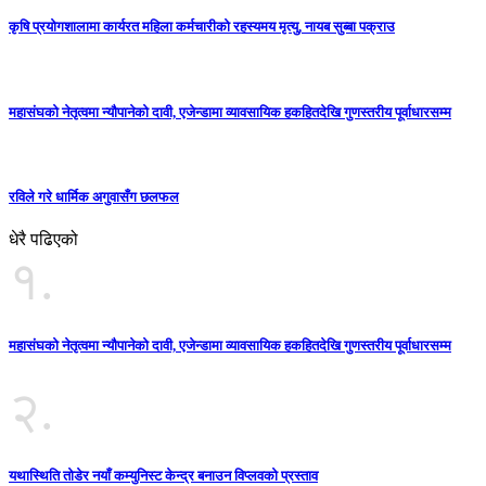
कृषि प्रयोगशालामा कार्यरत महिला कर्मचारीको रहस्यमय मृत्यु, नायब सुब्बा पक्राउ
महासंघको नेतृत्वमा न्यौपानेको दावी, एजेन्डामा व्यावसायिक हकहितदेखि गुणस्तरीय पूर्वाधारसम्म
रविले गरे धार्मिक अगुवासँग छलफल
धेरै पढिएको
१.
महासंघको नेतृत्वमा न्यौपानेको दावी, एजेन्डामा व्यावसायिक हकहितदेखि गुणस्तरीय पूर्वाधारसम्म
२.
यथास्थिति तोडेर नयाँ कम्युनिस्ट केन्द्र बनाउन विप्लवको प्रस्ताव