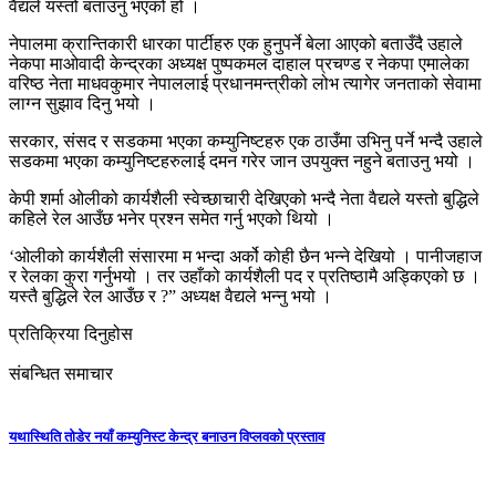
वैद्यले यस्तो बताउनु भएको हो ।
नेपालमा क्रान्तिकारी धारका पार्टीहरु एक हुनुपर्ने बेला आएको बताउँदै उहाले
नेकपा माओवादी केन्द्रका अध्यक्ष पुष्पकमल दाहाल प्रचण्ड र नेकपा एमालेका
वरिष्ठ नेता माधवकुमार नेपाललाई प्रधानमन्त्रीको लोभ त्यागेर जनताको सेवामा
लाग्न सुझाव दिनु भयो ।
सरकार, संसद र सडकमा भएका कम्युनिष्टहरु एक ठाउँमा उभिनु पर्ने भन्दै उहाले
सडकमा भएका कम्युनिष्टहरुलाई दमन गरेर जान उपयुक्त नहुने बताउनु भयो ।
केपी शर्मा ओलीको कार्यशैली स्वेच्छाचारी देखिएको भन्दै नेता वैद्यले यस्तो बुद्धिले
कहिले रेल आउँछ भनेर प्रश्न समेत गर्नु भएको थियो ।
‘ओलीको कार्यशैली संसारमा म भन्दा अर्को कोही छैन भन्ने देखियो । पानीजहाज
र रेलका कुरा गर्नुभयो । तर उहाँको कार्यशैली पद र प्रतिष्ठामै अड्किएको छ ।
यस्तै बुद्धिले रेल आउँछ र ?” अध्यक्ष वैद्यले भन्नु भयो ।
प्रतिक्रिया दिनुहोस
संबन्धित समाचार
यथास्थिति तोडेर नयाँ कम्युनिस्ट केन्द्र बनाउन विप्लवको प्रस्ताव