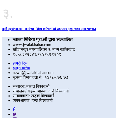
३.
कृषि प्रयोगशालामा कार्यरत महिला कर्मचारीको रहस्यमय मृत्यु, नायब सुब्बा पक्राउ
ज्वाला मिडिया प्रा.ली द्वारा सञ्चालित
www.jwalakhabar.com
खाँडाचक्र नगरपालिका १, मान्म कालिकाेट
९८५८३२२३४३/९८४९८७९२०९
हाम्रो टिम
हाम्रो बारेमा
news@jwalakhabar.com
सूचना विभाग दर्ता नं. :१४१८/०७६-७७
सम्पादक:बसन्त विश्वकर्मा
संचालक/ सह-सम्पादक: कर्ण विश्वकर्मा
सम्बाददाता: खड्क विश्वकर्मा
व्यवस्थापक: हस्त विश्वकर्मा