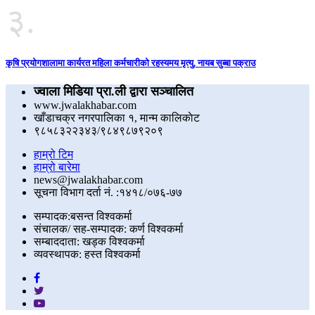
३.
कृषि प्रयोगशालामा कार्यरत महिला कर्मचारीको रहस्यमय मृत्यु, नायब सुब्बा पक्राउ
ज्वाला मिडिया प्रा.ली द्वारा सञ्चालित
www.jwalakhabar.com
खाँडाचक्र नगरपालिका १, मान्म कालिकाेट
९८५८३२२३४३/९८४९८७९२०९
हाम्रो टिम
हाम्रो बारेमा
news@jwalakhabar.com
सूचना विभाग दर्ता नं. :१४१८/०७६-७७
सम्पादक:बसन्त विश्वकर्मा
संचालक/ सह-सम्पादक: कर्ण विश्वकर्मा
सम्बाददाता: खड्क विश्वकर्मा
व्यवस्थापक: हस्त विश्वकर्मा