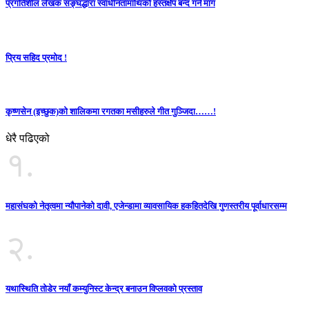
प्रगतिशील लेखक सङ्घद्धारा स्वाधीनतामाथिको हस्तक्षेप बन्द गर्न माग
प्रिय सहिद प्रमोद !
कृष्णसेन (इच्छुक)को शालिकमा रगतका मसीहरुले गीत गुञ्जिदा……!
धेरै पढिएको
१.
महासंघको नेतृत्वमा न्यौपानेको दावी, एजेन्डामा व्यावसायिक हकहितदेखि गुणस्तरीय पूर्वाधारसम्म
२.
यथास्थिति तोडेर नयाँ कम्युनिस्ट केन्द्र बनाउन विप्लवको प्रस्ताव