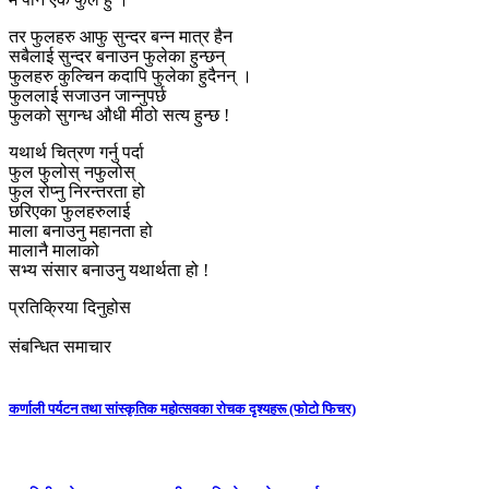
तर फुलहरु आफु सुन्दर बन्न मात्र हैन
सबैलाई सुन्दर बनाउन फुलेका हुन्छन्
फुलहरु कुल्चिन कदापि फुलेका हुदैनन् ।
फुललाई सजाउन जान्नुपर्छ
फुलको सुगन्ध अ‍ौधी मीठो सत्य हुन्छ !
यथार्थ चित्रण गर्नु पर्दा
फुल फुलोस् नफुलोस्
फुल रोप्नु निरन्तरता हो
छरिएका फुलहरुलाई
माला बनाउनु महानता हो
मालानै मालाको
सभ्य संसार बनाउनु यथार्थता हो !
प्रतिक्रिया दिनुहोस
संबन्धित समाचार
कर्णाली पर्यटन तथा सांस्कृतिक महाेत्सवका राेचक दृश्यहरू (फाेटाे फिचर)