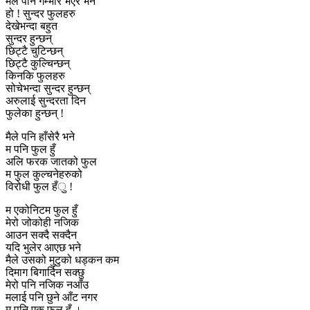
मैले पनि गम्भीर भएर भने
हो ! सुन्दर फुलहरु
देखेभन्दा बहुत
सुन्दर हुन्छन्
छिट्टै चुटिन्छन्
छिट्टै कुल्चिन्छन्
किनकि फुलहरु
सोचेभन्दा सुन्दर हुन्छन्
अरुलाई सुन्दरता दिन
फुलेका हुन्छन् !
मैले पनि हाँसेरै भने
म पनि फुल हुँ
अलि फरक जातको फुल
म फुल कुल्चनेहरुको
विरोधी फुल हँु !
म एकोनिटम फुल हुँ
मेरो जोकोही नजिक
आउन सक्दै सक्दैन
यदि भुलेर आएछ भने
मैले उसको मुटुको धड्कन कम
दिमाग बिगार्दिन सक्छु
मेरो पनि नजिक नआँउ
मलाई पनि छुने आँट नगर
म पनि एक फुल हुँ ।