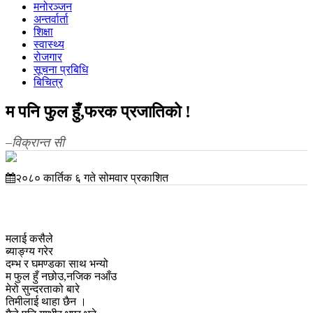
मनोरञ्जन
अन्तर्वार्ता
शिक्षा
स्वास्थ्य
रोजगार
सूचना प्रबिधि
बिचित्र
म पनि फुल हुँ,फरक प्रजातिको !
–विक्रान्त सी
२०८० कार्तिक ६ गते सोमवार प्रकाशित
मलाई कसैले
ब्याङ्ग्य गरेर
दम्भ र घमण्डका साथ भन्यो
म फुल हुँ नछोउ,नजिक नआँउ
मेरो सुन्दरताको बारे
तिमीलाई थाहा छैन ।