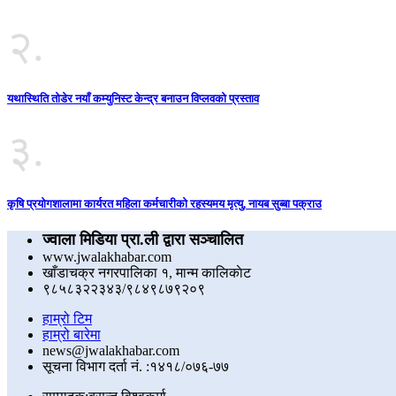
२.
यथास्थिति तोडेर नयाँ कम्युनिस्ट केन्द्र बनाउन विप्लवको प्रस्ताव
३.
कृषि प्रयोगशालामा कार्यरत महिला कर्मचारीको रहस्यमय मृत्यु, नायब सुब्बा पक्राउ
ज्वाला मिडिया प्रा.ली द्वारा सञ्चालित
www.jwalakhabar.com
खाँडाचक्र नगरपालिका १, मान्म कालिकाेट
९८५८३२२३४३/९८४९८७९२०९
हाम्रो टिम
हाम्रो बारेमा
news@jwalakhabar.com
सूचना विभाग दर्ता नं. :१४१८/०७६-७७