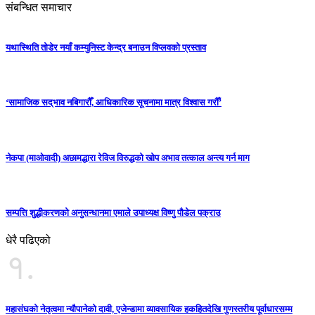
संबन्धित समाचार
यथास्थिति तोडेर नयाँ कम्युनिस्ट केन्द्र बनाउन विप्लवको प्रस्ताव
‘सामाजिक सद्‌भाव नबिगारौँ, आधिकारिक सूचनामा मात्र विश्वास गरौँ’
नेकपा (माओवादी) अछामद्धारा रेविज विरुद्धको खोप अभाव तत्काल अन्त्य गर्न माग
सम्पत्ति शुद्धीकरणको अनुसन्धानमा एमाले उपाध्यक्ष विष्णु पौडेल पक्राउ
धेरै पढिएको
१.
महासंघको नेतृत्वमा न्यौपानेको दावी, एजेन्डामा व्यावसायिक हकहितदेखि गुणस्तरीय पूर्वाधारसम्म