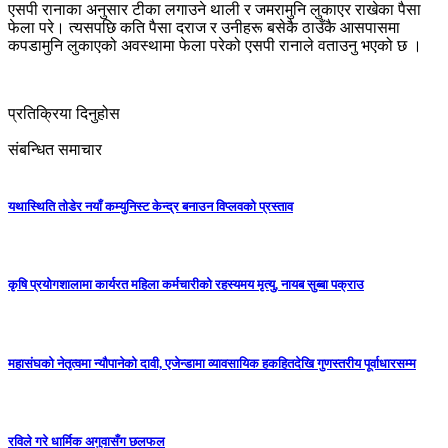
एसपी रानाका अनुसार टीका लगाउने थाली र जमरामुनि लुकाएर राखेका पैसा
फेला परे। त्यसपछि कति पैसा दराज र उनीहरू बसेकै ठाउँकै आसपासमा
कपडामुनि लुकाएको अवस्थामा फेला परेको एसपी रानाले वताउनु भएको छ ।
प्रतिक्रिया दिनुहोस
संबन्धित समाचार
यथास्थिति तोडेर नयाँ कम्युनिस्ट केन्द्र बनाउन विप्लवको प्रस्ताव
कृषि प्रयोगशालामा कार्यरत महिला कर्मचारीको रहस्यमय मृत्यु, नायब सुब्बा पक्राउ
महासंघको नेतृत्वमा न्यौपानेको दावी, एजेन्डामा व्यावसायिक हकहितदेखि गुणस्तरीय पूर्वाधारसम्म
रविले गरे धार्मिक अगुवासँग छलफल