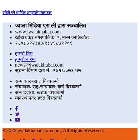
रविले गरे धार्मिक अगुवासँग छलफल
ज्वाला मिडिया प्रा.ली द्वारा सञ्चालित
www.jwalakhabar.com
खाँडाचक्र नगरपालिका १, मान्म कालिकाेट
९८५८३२२३४३/९८४९८७९२०९
हाम्रो टिम
हाम्रो बारेमा
news@jwalakhabar.com
सूचना विभाग दर्ता नं. :१४१८/०७६-७७
सम्पादक:बसन्त विश्वकर्मा
संचालक/ सह-सम्पादक: कर्ण विश्वकर्मा
सम्बाददाता: खड्क विश्वकर्मा
व्यवस्थापक: हस्त विश्वकर्मा
©
2026 jwalakhabar.com.com, All Rights Reserved.