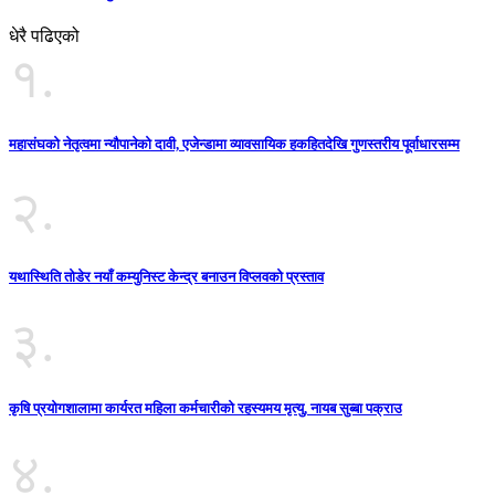
धेरै पढिएको
१.
महासंघको नेतृत्वमा न्यौपानेको दावी, एजेन्डामा व्यावसायिक हकहितदेखि गुणस्तरीय पूर्वाधारसम्म
२.
यथास्थिति तोडेर नयाँ कम्युनिस्ट केन्द्र बनाउन विप्लवको प्रस्ताव
३.
कृषि प्रयोगशालामा कार्यरत महिला कर्मचारीको रहस्यमय मृत्यु, नायब सुब्बा पक्राउ
४.