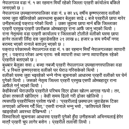
नेपालगञ्ज वडा नं. १ का रहमान मियाँ रहेको जिल्ला प्रहरी कार्यालय बाँकेले
जनाएको छ ।
नेपालगञ्ज उपमहानगरपालिका वडा नं. ४ का ४६ वर्षीय कृष्णप्रसाद वलीको
घरमा जुवा खेलिरहेको अवस्थामा बुधबार बेलुका साढे ८ बजे प्रहरीले छापा मारेर
उनीहरूलाई पक्राउ गरेको थियो । उक्त जुवामा छापा मार्न बाँके जिल्लाका
प्रहरी प्रमुख प्रहरी उपरीक्षक ओमबहादुर राना आफैं जानु भएको थियो ।
राना नेतृत्वमा वडा प्रहरी कार्यालय र जिल्लाको टोलीले वलीको घरमा छापा
हानेर तलासी लिँदा दस जुवाडेसहित २९ लाख ४८ हजार ७ सय रुपैयाँ नगद
बरामद भएको रानाले बताउनु भएको छ ।
पक्राउ परेकामध्ये नेपालगञ्ज वडा नं. १ का रहमान मियाँ नेपालगञ्जका व्यापारी
हुन् । पक्राउ परेका अन्य प्रायः सबै व्यापारी तथा जग्गा व्यापारीहरू रहेको
प्रहरीले बताएको छ ।
बुधबार बेलुका सवा ८ बज्दा नबज्दै प्रहरी नेपालगञ्ज उपमहानगरपालिका वडा
नं. ४ स्थित कृष्णप्रसाद वलीको घर घेराउ गरिसकेको थियो ।
वलीको घरमा जुवा भइरहेको भन्ने गोप्य सूचनाको आधारमा प्रहरी वलीको घर घेर्न
पुगेको थियो । जसको नेतृत्व जिल्ला प्रहरी प्रमुख एसपी ओमबहादुर राना
आफैंले गर्नु भएको थियो ।
केहीबेरको घेराउपछि प्रहरीले परिचय दिएर ढोका खोल्न आग्रह ग¥यो। तर,
ढोका तत्कालै खोलिएन । केही समय ढिलो गरी ढोका खोलियो ।
त्यसपछि प्रहरीभित्र प्रवेश ग¥यो। ‘प्रहरीलाई छक्याउन जुवाडेहरू टिका
लगाएको अभिनय गर्दै थिए,’ एसपी रानाले भन्नु भयो , ‘कतिपयले बियर
खाइरहेको अवस्था देखिन्थ्यो ।’
विश्वासिलो सूचनाका आधारमा प्रहरी पुगेको हुँदा उनीहरूको अभिनयलाई हेरेर
मात्रै प्रहरी चुप लागेर बसेन । प्रहरीले तलासी लियो ।