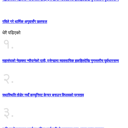
रविले गरे धार्मिक अगुवासँग छलफल
धेरै पढिएको
१.
महासंघको नेतृत्वमा न्यौपानेको दावी, एजेन्डामा व्यावसायिक हकहितदेखि गुणस्तरीय पूर्वाधारसम्म
२.
यथास्थिति तोडेर नयाँ कम्युनिस्ट केन्द्र बनाउन विप्लवको प्रस्ताव
३.