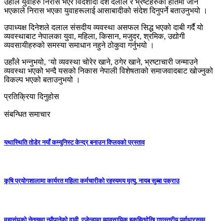
उहाँले युवाहरु निरास भएर विदेशीदा देश दलाल र भ्रष्टहरुको हातमा जाने
भएकाले निरास भएका युवाहरूलाई आसाबादीको संदेश दिनुपर्ने बताउनुभयो ।
उपाध्यक्ष दिनेशले दलाल संसदीय व्यवस्था असफल सिद्ध भएको दाबी गर्दै यो
व्यवस्थाबाट नेपालका युवा, महिला, किसान, मजुदर, श्रमिक, उद्योगी
व्यवसायीहरुको समस्या समाधान नहुने ठोकुवा गर्नुभयो ।
उहाँले भन्नुभयो, ‘यो व्यवस्था चोरेर खाने, ठगेर खाने, भ्रष्टाचारी जन्माउने
व्यवस्था भएको भन्दै यसको निकास नेपाली विशेषताको समाजवादबाट खोज्नुको
विकल्प भएको बताउनुभयो ।
प्रतिक्रिया दिनुहोस
संबन्धित समाचार
यथास्थिति तोडेर नयाँ कम्युनिस्ट केन्द्र बनाउन विप्लवको प्रस्ताव
कृषि प्रयोगशालामा कार्यरत महिला कर्मचारीको रहस्यमय मृत्यु, नायब सुब्बा पक्राउ
महासंघको नेतृत्वमा न्यौपानेको दावी, एजेन्डामा व्यावसायिक हकहितदेखि गुणस्तरीय पूर्वाधारसम्म