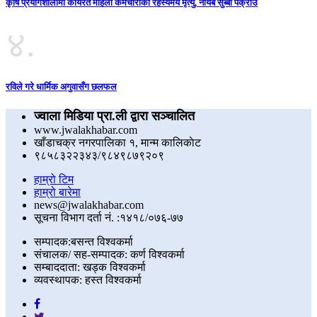
कृषि प्रयोगशालामा कार्यरत महिला कर्मचारीको रहस्यमय मृत्यु, नायब सुब्बा पक्राउ
४.
रविले गरे धार्मिक अगुवासँग छलफल
ज्वाला मिडिया प्रा.ली द्वारा सञ्चालित
www.jwalakhabar.com
खाँडाचक्र नगरपालिका १, मान्म कालिकाेट
९८५८३२२३४३/९८४९८७९२०९
हाम्रो टिम
हाम्रो बारेमा
news@jwalakhabar.com
सूचना विभाग दर्ता नं. :१४१८/०७६-७७
सम्पादक:बसन्त विश्वकर्मा
संचालक/ सह-सम्पादक: कर्ण विश्वकर्मा
सम्बाददाता: खड्क विश्वकर्मा
व्यवस्थापक: हस्त विश्वकर्मा