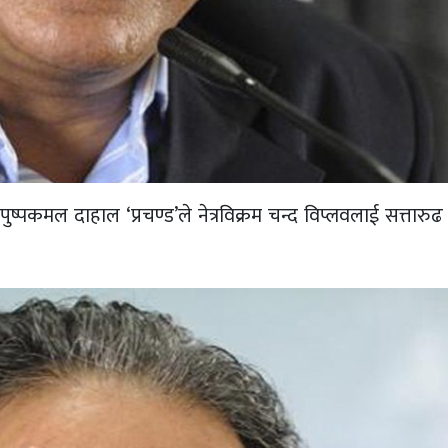
ुष्पकमल दाहाल ‘प्रचण्ड’ले नेत्रविक्रम चन्द विप्लवलाई सत्तारुढ