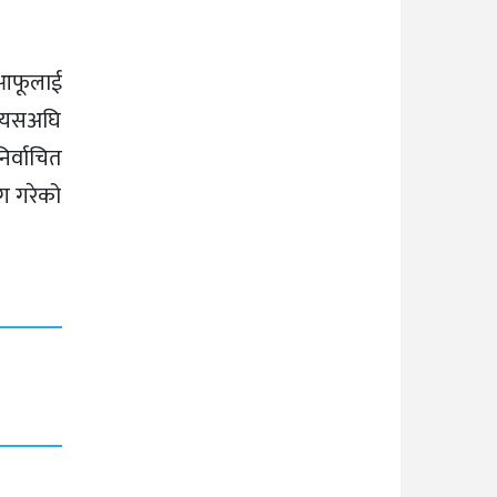
 आफूलाई
ई यसअघि
िर्वाचित
ग गरेको