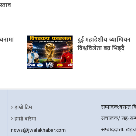
रस्ताव
ूचनामा
दुई महादेशीय च्याम्पियन
विश्वविजेता बन्न भिड्दै
सम्पादक:बसन्त विश
हाम्रो टिम
संचालक/ सह-सम्पा
हाम्रो बारेमा
सम्बाददाता: खड्क 
news@jwalakhabar.com