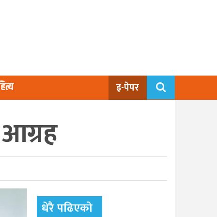
ित्य
इ-पेपर
 आग्रह
धेरै पढिएको