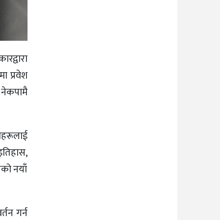
ारद्वारा
ा प्रवेश
 नेकपामै
थीहरूलाई
‘इतिहास,
लनको नयाँ
्तन गर्न