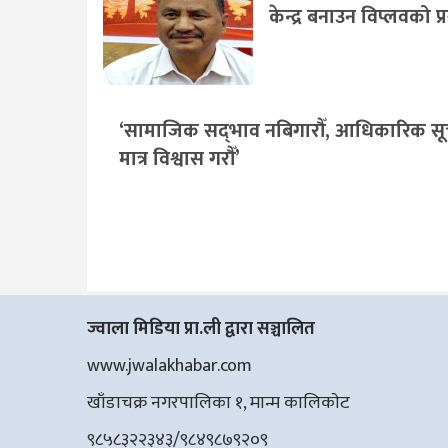
केन्द्र बनाउन विप्लवको प्
‘सामाजिक सद्‌भाव नबिगारौँ, आधिकारिक स
मात्र विश्वास गरौँ’
ज्वाला मिडिया प्रा.ली द्वारा सञ्चालित
www.jwalakhabar.com
खाँडाचक्र नगरपालिका १, मान्म कालिकाेट
९८५८३२२३४३/९८४९८७९२०९