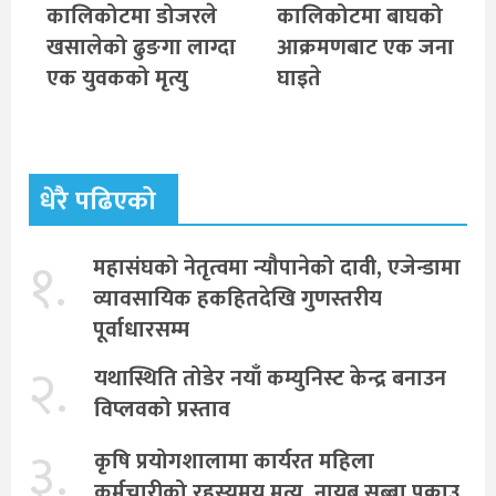
कालिकोटमा डोजरले
कालिकोटमा बाघको
खसालेको ढुङगा लाग्दा
आक्रमणबाट एक जना
एक युवकको मृत्यु
घाइते
धेरै पढिएको
१.
महासंघको नेतृत्वमा न्यौपानेको दावी, एजेन्डामा
व्यावसायिक हकहितदेखि गुणस्तरीय
पूर्वाधारसम्म
२.
यथास्थिति तोडेर नयाँ कम्युनिस्ट केन्द्र बनाउन
विप्लवको प्रस्ताव
३.
कृषि प्रयोगशालामा कार्यरत महिला
कर्मचारीको रहस्यमय मृत्यु, नायब सुब्बा पक्राउ