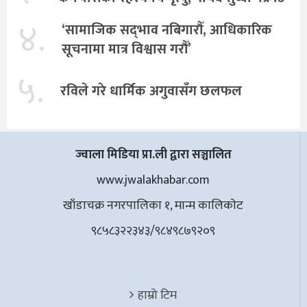
४.
‘सामाजिक सद्‌भाव नबिगारौँ, आधिकारिक
सूचनामा मात्र विश्वास गरौँ’
५.
रविले गरे धार्मिक अगुवासँग छलफल
ज्वाला मिडिया प्रा.ली द्वारा सञ्चालित
www.jwalakhabar.com
खाँडाचक्र नगरपालिका १, मान्म कालिकाेट
९८५८३२२३४३/९८४९८७९२०९
हाम्रो टिम