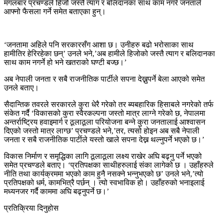
मंगलबार प्रचण्डले हिजो जस्तै त्याग र बलिदानका साथ काम नगरे जनताले
आफ्नो फैसला गर्ने समेत बताएका हुन्।
‘जनतामा अहिले पनि सरकारसँग आशा छ। उनीहरु बढो भरोसाका साथ
हामीतिर हेरिरहेका छन्’ उनले भने,’अब हामीले हिजोको जस्तै त्याग र बलिदानका
साथ काम नगर्ने हो भने खतराको घण्टी बज्छ।’
अब नेपाली जनता र सबै राजनीतिक पार्टीले सपना देख्नुपर्ने बेला आएको समेत
उनले बताए।
सैदान्तिक तवरले सरकारले कुरा धेरै गरेको तर ब्यबहारिक हिसाबले नगरेको तर्फ
संकेत गर्दै ‘विकासको कुरा स्वैरकल्पना जस्तो मात्र लाग्ने गरेको छ, नेपालमा
अन्तर्राष्ट्रिय हवाइमार्ग र ठूलाठूला परियोजना बन्ने कुरा जनतालाई आश्वासन
दिएको जस्तो मात्र लाग्छ’ प्रचण्डले भने,’तर, त्यसो होइन अब सबै नेपाली
जनता र सबै राजनीतिक पार्टीले यस्तो खाले सपना देख्न थल्नुपर्ने भएको छ।’
विकास निर्माण र समृद्धिका लागि ठूलाठूला लक्ष्य राखेर अघि बढ्नु पर्ने भएको
समेत प्रचण्डले बताए। ‘प्रतिपक्षका साथीहरुलाई संका लागेको छ । उहाँहरुले
नीति तथा कार्यक्रममा भएको काम हुनै नसक्ने भन्नुभएको छ’ उनले भने,’त्यो
प्रतिपक्षको धर्म, कामभित्रै पर्छन् । त्यो स्वभाविक हो। उहाँहरुको भनाइलाई
मध्यनजर गर्दै काममा अघि बढ्नुपर्ने छ।’
प्रतिक्रिया दिनुहोस