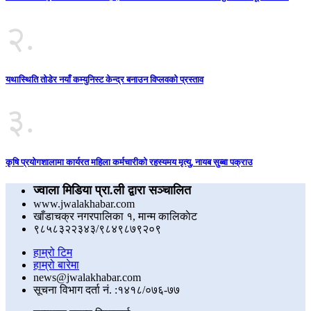
२.
यथास्थिति तोडेर नयाँ कम्युनिस्ट केन्द्र बनाउन विप्लवको प्रस्ताव
३.
कृषि प्रयोगशालामा कार्यरत महिला कर्मचारीको रहस्यमय मृत्यु, नायब सुब्बा पक्राउ
ज्वाला मिडिया प्रा.ली द्वारा सञ्चालित
www.jwalakhabar.com
खाँडाचक्र नगरपालिका १, मान्म कालिकाेट
९८५८३२२३४३/९८४९८७९२०९
हाम्रो टिम
हाम्रो बारेमा
news@jwalakhabar.com
सूचना विभाग दर्ता नं. :१४१८/०७६-७७