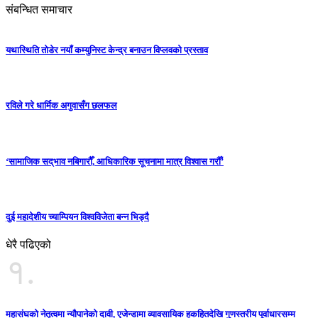
संबन्धित समाचार
यथास्थिति तोडेर नयाँ कम्युनिस्ट केन्द्र बनाउन विप्लवको प्रस्ताव
रविले गरे धार्मिक अगुवासँग छलफल
‘सामाजिक सद्‌भाव नबिगारौँ, आधिकारिक सूचनामा मात्र विश्वास गरौँ’
दुई महादेशीय च्याम्पियन विश्वविजेता बन्न भिड्दै
धेरै पढिएको
१.
महासंघको नेतृत्वमा न्यौपानेको दावी, एजेन्डामा व्यावसायिक हकहितदेखि गुणस्तरीय पूर्वाधारसम्म