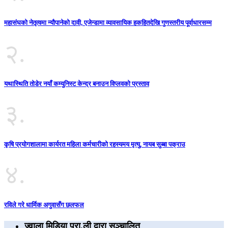
महासंघको नेतृत्वमा न्यौपानेको दावी, एजेन्डामा व्यावसायिक हकहितदेखि गुणस्तरीय पूर्वाधारसम्म
२.
यथास्थिति तोडेर नयाँ कम्युनिस्ट केन्द्र बनाउन विप्लवको प्रस्ताव
३.
कृषि प्रयोगशालामा कार्यरत महिला कर्मचारीको रहस्यमय मृत्यु, नायब सुब्बा पक्राउ
४.
रविले गरे धार्मिक अगुवासँग छलफल
ज्वाला मिडिया प्रा.ली द्वारा सञ्चालित