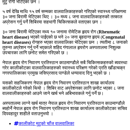
मुटु रोगी भेटिएका छन ।
५ वर्ष देखि माथि १५ वर्ष सम्मका वालवालिकाहरुको गरिएको स्वास्थ्य परिक्षणमा
३० जना बिरामी भेटिएका थिए । ३० मध्य ८ जना वालवालिकाहरुको तत्काल
अप्रेसन गर्नु पर्ने शिबिरमा सहभागी चिकित्सकले वताएका छन ।
३० जना बिरामी भेटिएका मध्य १० जनामा रोमेटिक हृदय रोग (
Rheumatic
heart disease)
भएको पाईएको छ भने २० जना बृहदान्त हृदय (
Congenatal
heart diseases)
रोगहरु भएका वालवालिका भेटिएका छन । त्यतीमा ८ जनाको
तुरुन्त अप्रेशन गर्नु पर्ने भएकाले शहिद गंगालाल हृयरोग अस्पतालमा निशुल्क
उपचारका लागि छनोट समेत गरिएको छ ।
नेपाल हृदय रोग निवारण प्रतिस्ठान काठमाण्डौले सबै चिकित्सकहरुको ब्यवस्था
गरेर कालीकोटका वालवालिकाहरुको स्वास्थ्य परिक्षण गरेको प्रति खाँडाचक्र
नगरपालिकाका प्रमुख जसिप्रसाद पाण्डेले धन्यावाद दिनु भएको छ ।
यसको सहजिकरण नेपाल हृदय रोग निवारण प्रतिस्ठान शाखा कार्यालय
कालीकोटले गरेको थियो । शिबिर वाट अप्रेशनका लागि छनोट भएका ८ जना
वालवालीकाहरुको आउने जाने खर्च भने अबिभावकले गर्नु पर्ने छ।
अस्पतालमा लाग्ने खर्च मात्र नेपाल हृदय रोग निवारण प्रतिस्ठान काठमाण्डौले
ब्यहोर्ने नेपाल हृदय रोग निवारण प्रतिस्ठान शाखा कार्यालय कालीकोटका सचिव
दिपवहादुर शाहीले वताउनुभयो ।
कालीकोट मुटुको चाँज वालवालिका