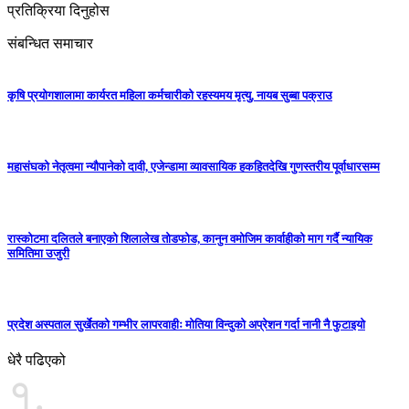
प्रतिक्रिया दिनुहोस
संबन्धित समाचार
कृषि प्रयोगशालामा कार्यरत महिला कर्मचारीको रहस्यमय मृत्यु, नायब सुब्बा पक्राउ
महासंघको नेतृत्वमा न्यौपानेको दावी, एजेन्डामा व्यावसायिक हकहितदेखि गुणस्तरीय पूर्वाधारसम्म
रास्कोटमा दलितले बनाएको शिलालेख तोडफोड, कानुन वमोजिम कार्वाहीको माग गर्दै न्यायिक
समितिमा उजुरी
प्रदेश अस्पताल सुर्खेतको गम्भीर लापरवाहीः मोतिया विन्दुको अप्रेशन गर्दा नानी नै फुटाइयाे
धेरै पढिएको
१.