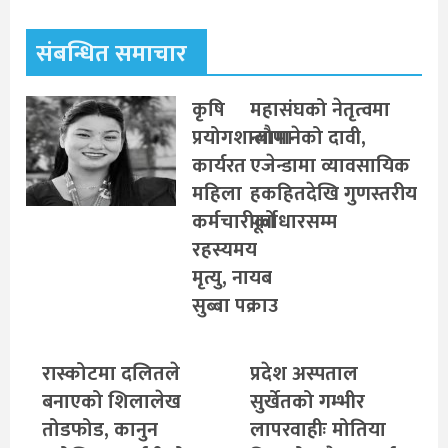
संबन्धित समाचार
कृषि
महासंघको नेतृत्वमा
प्रयोगशालामा
न्यौपानेको दावी,
कार्यरत
एजेन्डामा व्यावसायिक
महिला
हकहितदेखि गुणस्तरीय
कर्मचारीको
पूर्वाधारसम्म
रहस्यमय
मृत्यु, नायब
सुब्बा पक्राउ
रास्कोटमा दलितले
प्रदेश अस्पताल
बनाएको शिलालेख
सुर्खेतको गम्भीर
तोडफोड, कानुन
लापरवाहीः मोतिया