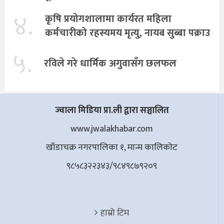
४.
कृषि प्रयोगशालामा कार्यरत महिला
कर्मचारीको रहस्यमय मृत्यु, नायब सुब्बा पक्राउ
५.
रविले गरे धार्मिक अगुवासँग छलफल
ज्वाला मिडिया प्रा.ली द्वारा सञ्चालित
www.jwalakhabar.com
खाँडाचक्र नगरपालिका १, मान्म कालिकाेट
९८५८३२२३४३/९८४९८७९२०९
हाम्रो टिम