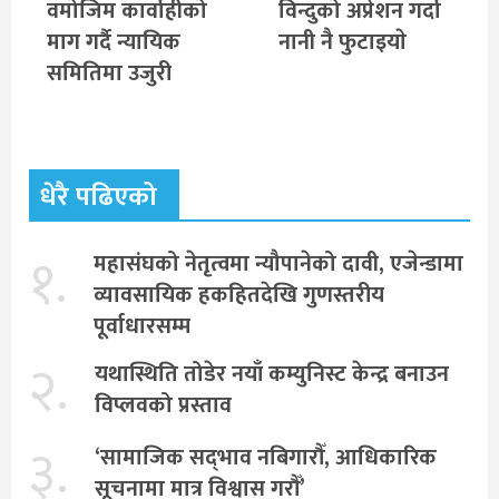
वमोजिम कार्वाहीको
विन्दुको अप्रेशन गर्दा
माग गर्दै न्यायिक
नानी नै फुटाइयाे
समितिमा उजुरी
धेरै पढिएको
१.
महासंघको नेतृत्वमा न्यौपानेको दावी, एजेन्डामा
व्यावसायिक हकहितदेखि गुणस्तरीय
पूर्वाधारसम्म
२.
यथास्थिति तोडेर नयाँ कम्युनिस्ट केन्द्र बनाउन
विप्लवको प्रस्ताव
३.
‘सामाजिक सद्‌भाव नबिगारौँ, आधिकारिक
सूचनामा मात्र विश्वास गरौँ’