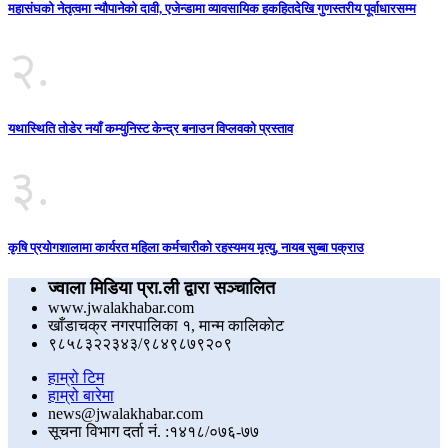
महासंघको नेतृत्वमा न्यौपानेको दावी, एजेन्डामा व्यावसायिक हकहितदेखि गुणस्तरीय पूर्वाधारसम्म
२.
यथास्थिति तोडेर नयाँ कम्युनिस्ट केन्द्र बनाउन विप्लवको प्रस्ताव
३.
कृषि प्रयोगशालामा कार्यरत महिला कर्मचारीको रहस्यमय मृत्यु, नायब सुब्बा पक्राउ
ज्वाला मिडिया प्रा.ली द्वारा सञ्चालित
www.jwalakhabar.com
खाँडाचक्र नगरपालिका १, मान्म कालिकाेट
९८५८३२२३४३/९८४९८७९२०९
हाम्रो टिम
हाम्रो बारेमा
news@jwalakhabar.com
सूचना विभाग दर्ता नं. :१४१८/०७६-७७