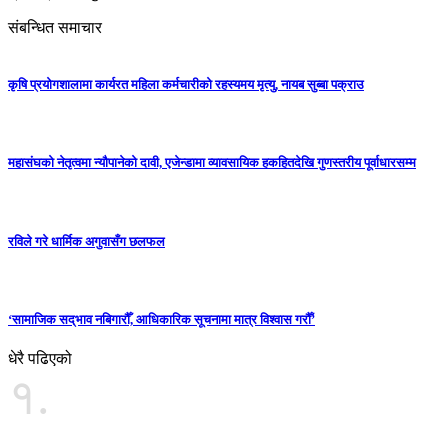
संबन्धित समाचार
कृषि प्रयोगशालामा कार्यरत महिला कर्मचारीको रहस्यमय मृत्यु, नायब सुब्बा पक्राउ
महासंघको नेतृत्वमा न्यौपानेको दावी, एजेन्डामा व्यावसायिक हकहितदेखि गुणस्तरीय पूर्वाधारसम्म
रविले गरे धार्मिक अगुवासँग छलफल
‘सामाजिक सद्‌भाव नबिगारौँ, आधिकारिक सूचनामा मात्र विश्वास गरौँ’
धेरै पढिएको
१.