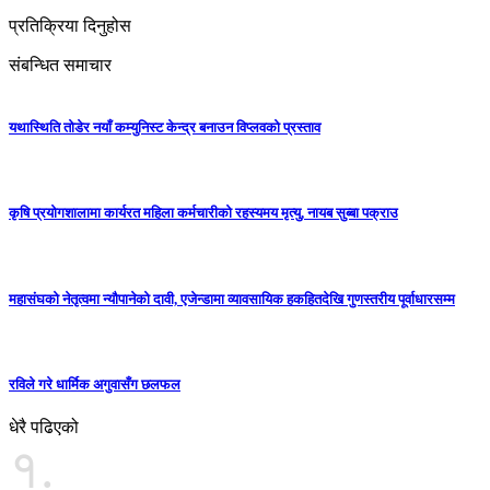
प्रतिक्रिया दिनुहोस
संबन्धित समाचार
यथास्थिति तोडेर नयाँ कम्युनिस्ट केन्द्र बनाउन विप्लवको प्रस्ताव
कृषि प्रयोगशालामा कार्यरत महिला कर्मचारीको रहस्यमय मृत्यु, नायब सुब्बा पक्राउ
महासंघको नेतृत्वमा न्यौपानेको दावी, एजेन्डामा व्यावसायिक हकहितदेखि गुणस्तरीय पूर्वाधारसम्म
रविले गरे धार्मिक अगुवासँग छलफल
धेरै पढिएको
१.