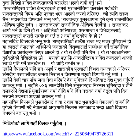
कुरा विदेशी शक्ति केन्द्रहरुको चलखेल भएको दाबी गर्नु भयो ।
‘अन्तर्राष्ट्रिय शक्ति केन्द्रहरुले हाम्रो भूराजनीतिमा चलखेल गर्दाखेरी
राजतन्त्रको विषय अलि प्रखर भएर आएको जस्तो देखिन्छ , त्यो त्यति सहज
छैन’ महासचिव विप्लवले भन्नु भयो, ‘राजतन्त्र पुनस्र्थापना हुने कुरा राजनीतिक
औचित्य पुष्टि हुदैन । राजतन्त्रको राजनीतिक औचित्य देख्दैनौ । राजतन्त्र
आयो भने के दिने हो त ? अहिलेको अस्थिरता, असमान्ता र विभेदहरुलाई
राजतन्त्रले कसरी सम्बोधन गर्छ त ? नयाँ दृष्टिकोण के हो ?’
महासविच विप्लवले भन्नु भयो ‘राष्ट्रपतिको ठाउँमा राजा भए मात्र पुगिहाल्ने हो
या त्यसले नेपालको अहिलेको जनताको वितृष्णालाई सम्बोधन गर्ने राजनीनिक
आािर्थक कार्यक्रम लिएर आउने हो ? यो त केही पनि छैन । यो त भावआभेसमा
कुदिरहेको देखिरहेका छौ । यसको पछाडि अन्तर्राष्ट्रिय शक्ति केन्द्रको आफ्नो
स्वार्थ पूर्ति गर्ने चलखेल छ । यो चाहि गम्भीर छ ।’
उहाँले नेपालको संविधान अपूर्ण र शासकीय प्रणाली स्थित नभएकाले अस्थिर
संसदीय प्रणालीबाट जनता निरास र वितृष्णामा गएको टिप्पणी गर्नु भयो ।
उहाँले केही चार पाँच जना नेता वरिपरि देश घुमिरहने स्थितिवाट देश मुक्त गर्नुपर्ने
बताउनु भयो । उहाँले ०४६ सालदेखि तिनै अनुसारहरु निरन्तर घुमिरहदा र तीनै
दलहरुले देशलाई घुमाईरहदा नयाँ नीति पनि दिन नसक्ने नयाँ नेतृत्व पनि दिन
नसक्ने अवस्था आएको बताउनु भयो ।
महासचिव विप्लवले भुङग्रोबाट तावा र तावाबाट भुङग्रोमा नेपालको राजनीति
पुगेको टिप्पणी गर्दै नेपालको अग्रगामी निकास समाजवाद भन्दा अर्को विकल्प
नभएको बताउनु भयो ।
भिडियोको लागि यहाँ क्लिक गर्नुहोस् ।
https://www.facebook.com/watch?v=2250649478726311