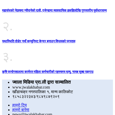
महासंघको नेतृत्वमा न्यौपानेको दावी, एजेन्डामा व्यावसायिक हकहितदेखि गुणस्तरीय पूर्वाधारसम्म
२.
यथास्थिति तोडेर नयाँ कम्युनिस्ट केन्द्र बनाउन विप्लवको प्रस्ताव
३.
कृषि प्रयोगशालामा कार्यरत महिला कर्मचारीको रहस्यमय मृत्यु, नायब सुब्बा पक्राउ
ज्वाला मिडिया प्रा.ली द्वारा सञ्चालित
www.jwalakhabar.com
खाँडाचक्र नगरपालिका १, मान्म कालिकाेट
९८५८३२२३४३/९८४९८७९२०९
हाम्रो टिम
हाम्रो बारेमा
news@jwalakhabar.com