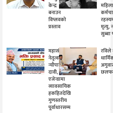
केन्द्र
महिल
बनाउन
कर्मच
विप्लवको
रहस्य
प्रस्ताव
मृत्यु,
सुब्बा 
महासंघको
रविले 
नेतृत्वमा
धार्मि
न्यौपानेको
अगुवा
दावी,
छलफ
एजेन्डामा
व्यावसायिक
हकहितदेखि
गुणस्तरीय
पूर्वाधारसम्म