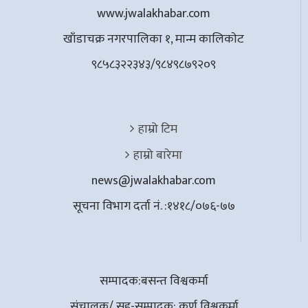
www.jwalakhabar.com
खाँडाचक्र नगरपालिका १, मान्म कालिकाेट
९८५८३२२३४३/९८४९८७९२०९
हाम्रो टिम
हाम्रो बारेमा
news@jwalakhabar.com
सूचना विभाग दर्ता नं. :१४१८/०७६-७७
सम्पादक:बसन्त विश्वकर्मा
संचालक/ सह-सम्पादक: कर्ण विश्वकर्मा