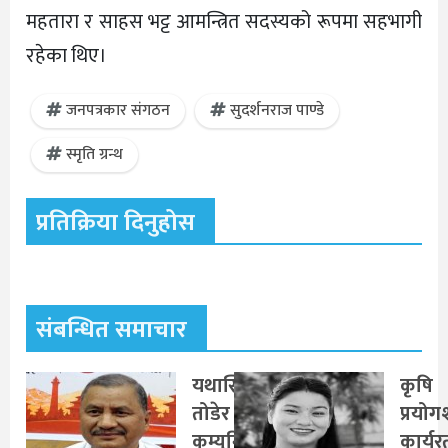
महतारा र साहस भट्ट आमन्त्रित सदस्यको रूपमा सहभागी
रहेका थिए।
जनपत्रकार संगठन
सुदर्शनराज पाण्डे
स्मृति ग्रन्थ
प्रतिक्रिया दिनुहोस
संबन्धित समाचार
यथास्थिति
कृषि
तोडेर नयाँ
प्रयो
कम्युनिस्ट
कार्यर