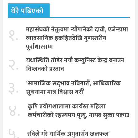
धेरै पढिएको
१.
महासंघको नेतृत्वमा न्यौपानेको दावी, एजेन्डामा
व्यावसायिक हकहितदेखि गुणस्तरीय
पूर्वाधारसम्म
२.
यथास्थिति तोडेर नयाँ कम्युनिस्ट केन्द्र बनाउन
विप्लवको प्रस्ताव
३.
‘सामाजिक सद्‌भाव नबिगारौँ, आधिकारिक
सूचनामा मात्र विश्वास गरौँ’
४.
कृषि प्रयोगशालामा कार्यरत महिला
कर्मचारीको रहस्यमय मृत्यु, नायब सुब्बा पक्राउ
५.
रविले गरे धार्मिक अगुवासँग छलफल