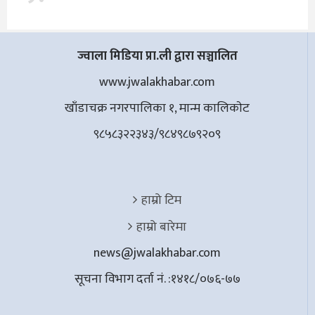
ज्वाला मिडिया प्रा.ली द्वारा सञ्चालित
www.jwalakhabar.com
खाँडाचक्र नगरपालिका १, मान्म कालिकाेट
९८५८३२२३४३/९८४९८७९२०९
हाम्रो टिम
हाम्रो बारेमा
news@jwalakhabar.com
सूचना विभाग दर्ता नं. :१४१८/०७६-७७