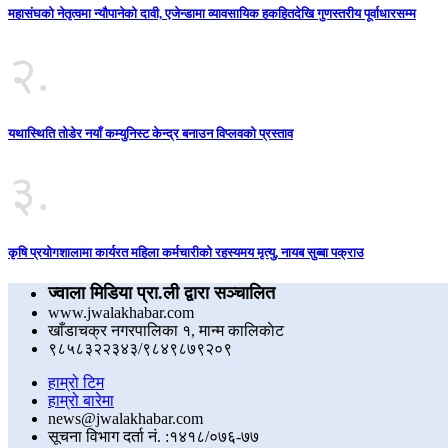
महासंघको नेतृत्वमा न्यौपानेको दावी, एजेन्डामा व्यावसायिक हकहितदेखि गुणस्तरीय पूर्वाधारसम्म
२.
यथास्थिति तोडेर नयाँ कम्युनिस्ट केन्द्र बनाउन विप्लवको प्रस्ताव
३.
कृषि प्रयोगशालामा कार्यरत महिला कर्मचारीको रहस्यमय मृत्यु, नायब सुब्बा पक्राउ
ज्वाला मिडिया प्रा.ली द्वारा सञ्चालित
www.jwalakhabar.com
खाँडाचक्र नगरपालिका १, मान्म कालिकाेट
९८५८३२२३४३/९८४९८७९२०९
हाम्रो टिम
हाम्रो बारेमा
news@jwalakhabar.com
सूचना विभाग दर्ता नं. :१४१८/०७६-७७