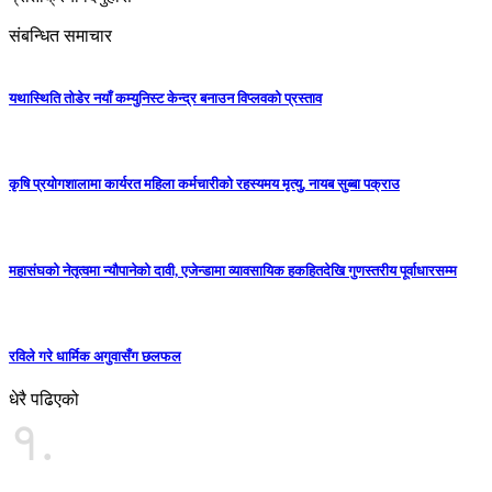
संबन्धित समाचार
यथास्थिति तोडेर नयाँ कम्युनिस्ट केन्द्र बनाउन विप्लवको प्रस्ताव
कृषि प्रयोगशालामा कार्यरत महिला कर्मचारीको रहस्यमय मृत्यु, नायब सुब्बा पक्राउ
महासंघको नेतृत्वमा न्यौपानेको दावी, एजेन्डामा व्यावसायिक हकहितदेखि गुणस्तरीय पूर्वाधारसम्म
रविले गरे धार्मिक अगुवासँग छलफल
धेरै पढिएको
१.