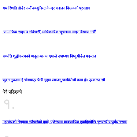
यथास्थिति तोडेर नयाँ कम्युनिस्ट केन्द्र बनाउन विप्लवको प्रस्ताव
‘सामाजिक सद्‌भाव नबिगारौँ, आधिकारिक सूचनामा मात्र विश्वास गरौँ’
सम्पत्ति शुद्धीकरणको अनुसन्धानमा एमाले उपाध्यक्ष विष्णु पौडेल पक्राउ
सुदन गुरुङलाई चोख्याएर फेरी गृहमा ल्याउनु जनविरोधी काम होः प्रकाण्ड सी
धेरै पढिएको
१.
महासंघको नेतृत्वमा न्यौपानेको दावी, एजेन्डामा व्यावसायिक हकहितदेखि गुणस्तरीय पूर्वाधारसम्म