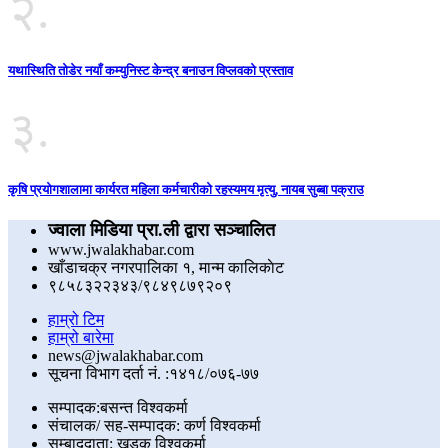
२.
यथास्थिति तोडेर नयाँ कम्युनिस्ट केन्द्र बनाउन विप्लवको प्रस्ताव
३.
कृषि प्रयोगशालामा कार्यरत महिला कर्मचारीको रहस्यमय मृत्यु, नायब सुब्बा पक्राउ
ज्वाला मिडिया प्रा.ली द्वारा सञ्चालित
www.jwalakhabar.com
खाँडाचक्र नगरपालिका १, मान्म कालिकाेट
९८५८३२२३४३/९८४९८७९२०९
हाम्रो टिम
हाम्रो बारेमा
news@jwalakhabar.com
सूचना विभाग दर्ता नं. :१४१८/०७६-७७
सम्पादक:बसन्त विश्वकर्मा
संचालक/ सह-सम्पादक: कर्ण विश्वकर्मा
सम्बाददाता: खड्क विश्वकर्मा