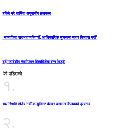
रविले गरे धार्मिक अगुवासँग छलफल
‘सामाजिक सद्‌भाव नबिगारौँ, आधिकारिक सूचनामा मात्र विश्वास गरौँ’
दुई महादेशीय च्याम्पियन विश्वविजेता बन्न भिड्दै
धेरै पढिएको
१.
यथास्थिति तोडेर नयाँ कम्युनिस्ट केन्द्र बनाउन विप्लवको प्रस्ताव
२.