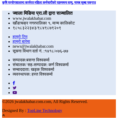
कृषि प्रयोगशालामा कार्यरत महिला कर्मचारीको रहस्यमय मृत्यु, नायब सुब्बा पक्राउ
ज्वाला मिडिया प्रा.ली द्वारा सञ्चालित
www.jwalakhabar.com
खाँडाचक्र नगरपालिका १, मान्म कालिकाेट
९८५८३२२३४३/९८४९८७९२०९
हाम्रो टिम
हाम्रो बारेमा
news@jwalakhabar.com
सूचना विभाग दर्ता नं. :१४१८/०७६-७७
सम्पादक:बसन्त विश्वकर्मा
संचालक/ सह-सम्पादक: कर्ण विश्वकर्मा
सम्बाददाता: खड्क विश्वकर्मा
व्यवस्थापक: हस्त विश्वकर्मा
©
2026 jwalakhabar.com.com, All Rights Reserved.
Designed By :
TopLine Technology