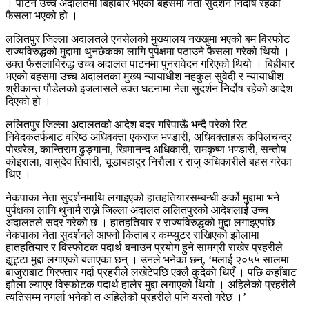
। पाटन उच्च अदालतमा बिहीबार भएको बहसमा नेता सुदर्शन निर्दोष रहेको
फैसला भएको हो ।
ललितपुर जिल्ला अदालतले एनसेलको मुख्यालय नख्खुमा भएको बम विस्फोट
राज्यविरुद्धको मुद्दामा थुनछेकका लागि पुर्पक्षमा पठाउने फैसला गरेको थियो ।
उक्त फैसलाविरुद्ध उच्च अदालत पाटनमा पुनरावेदन गरिएको थियो । बिहीबार
भएको बहसमा उच्च अदालतका मुख्य न्यायाधीश नहकुल सुवेदी र न्यायाधीश
श्रीकान्त पौडेलको इजलासले उक्त घटनामा नेता सुदर्शन निर्दोष रहेको आदेश
दिएको हो ।
ललितपुर जिल्ला अदालतको आदेश बदर गरिपाऊँ भन्दै परेको रिट
निवेदकतर्फबाट वरिष्ठ अधिवक्ता एकराज भण्डारी, अधिवक्ताहरू कपिलचन्द्र
पोखरेल, कान्तिराम ढुङ्गाना, खिमानन्द अधिकारी, रामकृष्ण भण्डारी, सन्तोष
कोइराला, वासुदेव तिवारी, चूडाबहादुर निरौला र राजु अधिकारीले बहस गरेका
थिए ।
नेकपाका नेता सुदर्शनमाथि लगाइएको हातहतियारसम्बन्धी अर्को मुद्दामा भने
पुर्पक्षका लागि थुनामै राख्ने जिल्ला अदालत ललितपुरको आदेशलाई उच्च
अदालतले सदर गरेको छ । हातहतियार र राज्यविरुद्धको मुद्दा लगाइएपछि
नेकपाका नेता सुदर्शनले आफ्नो किताब र कम्प्युटर राखिएको झोलामा
हातहतियार र विस्फोटक पदार्थ बनाउन प्रयोग हुने सामग्री राखेर प्रहरीले
झूट्टा मुद्दा लगाएको बताएका छन् । उनले भनेका छन्, ‘मलाई २०५५ सालमा
बाजुराबाट गिरफ्तार गर्दा प्रहरीले लखेटेपछि एक्लै कुदेको थिएँ । पछि कहाँबाट
झोला ल्याएर विस्फोटक पदार्थ हालेर मुद्दा लगाएको थियो । अहिलेको प्रहरीले
त्यतिसम्म नगर्ला भनेको त अहिलेको प्रहरीले पनि यस्तो गरेछ ।’