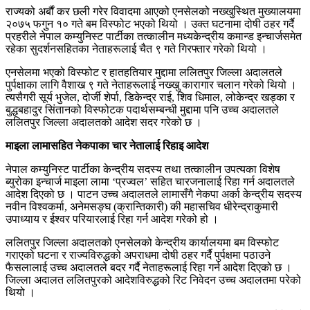
राज्यको अर्बौं कर छली गरेर विवादमा आएको एनसेलको नख्खुस्थित मुख्यालयमा
२०७५ फगुुन १० गते बम विस्फोट भएको थियो । उक्त घटनामा दोषी ठहर गर्दै
प्रहरीले नेपाल कम्युनिस्ट पार्टीका तत्कालीन मध्यकेन्द्रीय कमान्ड इन्चार्जसमेत
रहेका सुदर्शनसहितका नेताहरूलाई चैत ९ गते गिरफ्तार गरेको थियो ।
एनसेलमा भएको विस्फोट र हातहतियार मुद्दामा ललितपुर जिल्ला अदालतले
पुर्पक्षाका लागि वैशाख ९ गते नेताहरूलाई नख्खु कारागार चलान गरेको थियो ।
त्यसैगरी सूर्य भुजेल, दोर्जी शेर्पा, डिकेन्द्र राई, शिव धिमाल, लोकेन्द्र खड्का र
बुद्धबहादुर सिंतानको विस्फोटक पदार्थसम्बन्धी मुद्दामा पनि उच्च अदालतले
ललितपुर जिल्ला अदालतको आदेश सदर गरेको छ ।
माइला लामासहित नेकपाका चार नेतालाई रिहाइ आदेश
नेपाल कम्युनिस्ट पार्टीका केन्द्रीय सदस्य तथा तत्कालीन उपत्यका विशेष
ब्युरोका इन्चार्ज माइला लामा ‘प्रज्वल’ सहित चारजनालाई रिहा गर्न अदालतले
आदेश दिएको छ । पाटन उच्च अदालतले लामासँगै नेकपा अर्का केन्द्रीय सदस्य
नवीन विश्वकर्मा, अनेमसङ्घ (क्रान्तिकारी) की महासचिव धीरेन्द्राकुमारी
उपाध्याय र ईश्वर परियारलाई रिहा गर्न आदेश गरेको हो ।
ललितपुर जिल्ला अदालतको एनसेलको केन्द्रीय कार्यालयमा बम विस्फोट
गराएको घटना र राज्यविरुद्धको अपराधमा दोषी ठहर गर्दै पुर्पक्षमा पठाउने
फैसलालाई उच्च अदालतले बदर गर्दै नेताहरूलाई रिहा गर्न आदेश दिएको छ ।
जिल्ला अदालत ललितपुरको आदेशविरुद्धको रिट निवेदन उच्च अदालतमा परेको
थियो ।