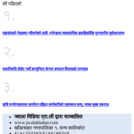
धेरै पढिएको
१.
महासंघको नेतृत्वमा न्यौपानेको दावी, एजेन्डामा व्यावसायिक हकहितदेखि गुणस्तरीय पूर्वाधारसम्म
२.
यथास्थिति तोडेर नयाँ कम्युनिस्ट केन्द्र बनाउन विप्लवको प्रस्ताव
३.
कृषि प्रयोगशालामा कार्यरत महिला कर्मचारीको रहस्यमय मृत्यु, नायब सुब्बा पक्राउ
ज्वाला मिडिया प्रा.ली द्वारा सञ्चालित
www.jwalakhabar.com
खाँडाचक्र नगरपालिका १, मान्म कालिकाेट
९८५८३२२३४३/९८४९८७९२०९