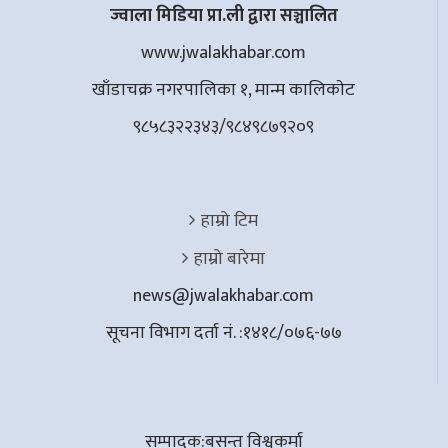
ज्वाला मिडिया प्रा.ली द्वारा सञ्चालित
www.jwalakhabar.com
खाँडाचक्र नगरपालिका १, मान्म कालिकाेट
९८५८३२२३४३/९८४९८७९२०९
हाम्रो टिम
हाम्रो बारेमा
news@jwalakhabar.com
सूचना विभाग दर्ता नं. :१४१८/०७६-७७
सम्पादक:बसन्त विश्वकर्मा