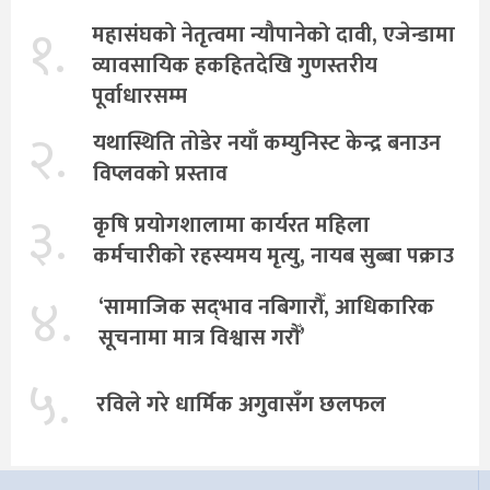
१.
महासंघको नेतृत्वमा न्यौपानेको दावी, एजेन्डामा
व्यावसायिक हकहितदेखि गुणस्तरीय
पूर्वाधारसम्म
२.
यथास्थिति तोडेर नयाँ कम्युनिस्ट केन्द्र बनाउन
विप्लवको प्रस्ताव
३.
कृषि प्रयोगशालामा कार्यरत महिला
कर्मचारीको रहस्यमय मृत्यु, नायब सुब्बा पक्राउ
४.
‘सामाजिक सद्‌भाव नबिगारौँ, आधिकारिक
सूचनामा मात्र विश्वास गरौँ’
५.
रविले गरे धार्मिक अगुवासँग छलफल