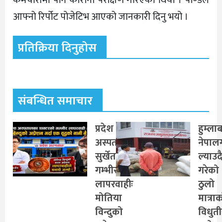
कर्मचारीमा पनि कोरोना परीक्षण गरिएको थियो । पाण्डेले
आफ्नो रिर्पोट पोजेटिभ आएको जानकारी दिनु भयो ।
प्रतिक्रिया दिनुहोस
संबन्धित समाचार
प्रदेश
हुम्ला
अस्पताल
नेपाल
सुर्खेतको
ल्याउद
गम्भीर
गरेको
लापरवाहीः
ठुलो
मोतिया
मात्रा
विन्दुको
विधुत