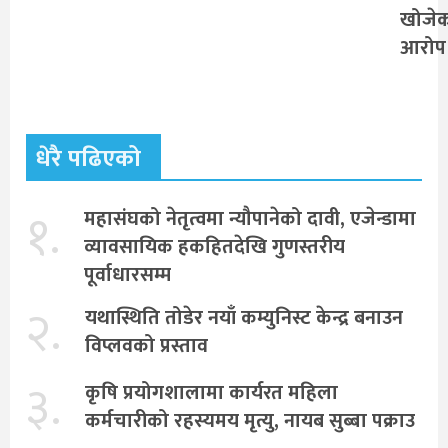
खोजे
आरोप
धेरै पढिएको
१.
महासंघको नेतृत्वमा न्यौपानेको दावी, एजेन्डामा
व्यावसायिक हकहितदेखि गुणस्तरीय
पूर्वाधारसम्म
२.
यथास्थिति तोडेर नयाँ कम्युनिस्ट केन्द्र बनाउन
विप्लवको प्रस्ताव
३.
कृषि प्रयोगशालामा कार्यरत महिला
कर्मचारीको रहस्यमय मृत्यु, नायब सुब्बा पक्राउ