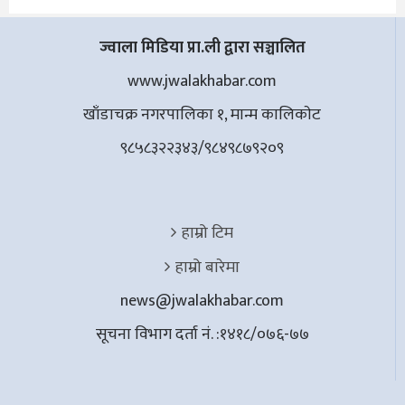
ज्वाला मिडिया प्रा.ली द्वारा सञ्चालित
www.jwalakhabar.com
खाँडाचक्र नगरपालिका १, मान्म कालिकाेट
९८५८३२२३४३/९८४९८७९२०९
हाम्रो टिम
हाम्रो बारेमा
news@jwalakhabar.com
सूचना विभाग दर्ता नं. :१४१८/०७६-७७