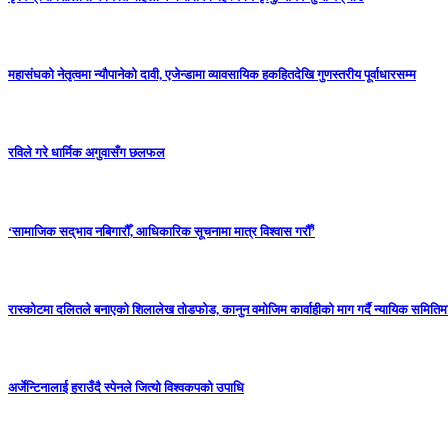
महासंघको नेतृत्वमा न्यौपानेको दावी, एजेन्डामा व्यावसायिक हकहितदेखि गुणस्तरीय पूर्वाधारसम्म
रविले गरे धार्मिक अगुवासँग छलफल
‘सामाजिक सद्‌भाव नबिगारौँ, आधिकारिक सूचनामा मात्र विश्वास गरौँ’
रास्कोटमा दलितले बनाएको शिलालेख तोडफोड, कानुन वमोजिम कार्वाहीको माग गर्दै न्यायिक समितिम
अर्जेन्टिनालाई हराउँदै स्पेनले जित्यो विश्वकपको उपाधि