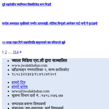
दुई महादेशीय च्याम्पियन विश्वविजेता बन्न भिड्दै
प्रदेश अस्पताल सुर्खेतको गम्भीर लापरवाहीः मोतिया विन्दुको अप्रेशन गर्दा नानी नै फुटाइयाे
१२ लाख राहत दिने सहमतिपछि बावुरामको शव परिवारले बुझे
Posts
Next
1
2
…
314
page
pagination
ज्वाला मिडिया प्रा.ली द्वारा सञ्चालित
www.jwalakhabar.com
खाँडाचक्र नगरपालिका १, मान्म कालिकाेट
९८५८३२२३४३/९८४९८७९२०९
हाम्रो टिम
हाम्रो बारेमा
news@jwalakhabar.com
सूचना विभाग दर्ता नं. :१४१८/०७६-७७
सम्पादक:बसन्त विश्वकर्मा
संचालक/ सह-सम्पादक: कर्ण विश्वकर्मा